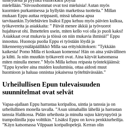
siisteydestä ja pyyhkii esimerkiksi pöytiä
mielellään.
”Siivoushommat ovat tosi mieluisia! Autan myös
kuormien purkamisessa ja hyllytän marketissa tuotteita.” Millan
mukaan Eppu auttaa reippaasti, missä tahansa apua
tarvitaankin.
Työtehtävien lisäksi Eppu kehuu myös päivien kulkua,
työkavereita ja asiakkaita: ” Päivät menee äkkiä ja työvuorot
hujahtavat ohi. Ihmettelen usein, miten kello voi olla jo puoli kaksi!
Asiakkaat ovat mukavia ja töissä on niin mukavia ihmisiä!” Eppu
innostuu. Huonoja puolia Eppu ei työstään löydä ja
liikennemyymäläpäällikkö Milla saa erityiskiitoksen: ”Tykkään
kaikesta! Pomo Milla ei koskaan komenna! Hän on aina ystävällinen
ja kiltti. Ja niin muutkin työkaverit ovat. Aina käyvät katsomassa
miten minulla menee.” Myös Milla kehuu reipasta työntekijäänsä:
”Eppu kyselee aina muiden kuulumisia, ottaa aidosti muut
huomioon ja haluaa onnistua jokaisessa työtehtävässään.”
Urheilullisen Epun tulevaisuuden
suunnitelmat ovat selvät
Vapaa-ajallaan Eppu harrastaa koripalloa, uintia ja tanssia ja on
urheilullinen monella tavalla. ”Asun uimahallin lähellä ja harrastan
tanssia Halikossa. Pidän urheilusta ja minulta sujuu kärrynpyörä ja
trampoliinilla jopa volttikin.” Lisäksi Eppu on kova penkkiurheilija.
”Käyn katsomassa Vilppaan koripallopelejä. Kerran olin