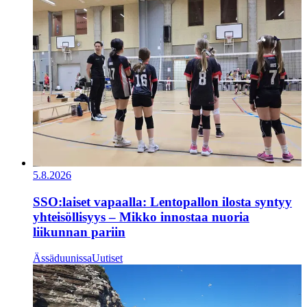
5.8.2026
SSO:laiset vapaalla: Lentopallon ilosta syntyy
yhteisöllisyys – Mikko innostaa nuoria
liikunnan pariin
Ässäduunissa
Uutiset