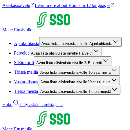
Asiakaspalvelu
Learn more about Bonus in 17 languages
Mene Etusivulle
Ajankohtaista
Avaa lista alisivuista sivulle Ajankohtaista
Palvelut
Avaa lista alisivuista sivulle Palvelut
S-Etukortti
Avaa lista alisivuista sivulle S-Etukortti
Töissä meillä
Avaa lista alisivuista sivulle Töissä meillä
Vastuullisuus
Avaa lista alisivuista sivulle Vastuullisuus
Tietoa meistä
Avaa lista alisivuista sivulle Tietoa meistä
Haku
Liity asiakasomistajaksi
Mene Etusivulle