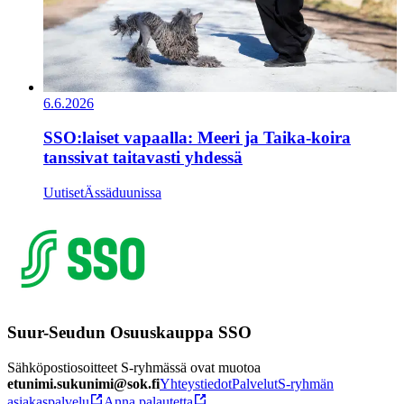
6.6.2026
SSO:laiset vapaalla: Meeri ja Taika-koira
tanssivat taitavasti yhdessä
Uutiset
Ässäduunissa
Suur-Seudun Osuuskauppa SSO
Sähköpostiosoitteet S-ryhmässä ovat muotoa
etunimi.sukunimi@sok.fi
Yhteystiedot
Palvelut
S-ryhmän
asiakaspalvelu
Anna palautetta