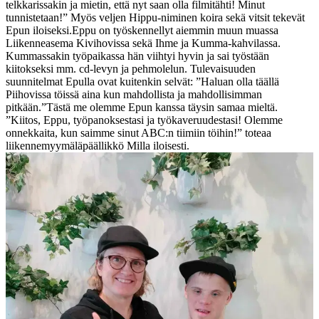
telkkarissakin ja mietin, että nyt saan olla filmitähti! Minut
tunnistetaan!” Myös veljen Hippu-niminen koira sekä vitsit tekevät
Epun iloiseksi.
Eppu on työskennellyt aiemmin muun muassa
Liikenneasema Kivihovissa sekä Ihme ja Kumma-kahvilassa.
Kummassakin työpaikassa hän viihtyi hyvin ja sai työstään
kiitokseksi mm. cd-levyn ja pehmolelun. Tulevaisuuden
suunnitelmat Epulla ovat kuitenkin selvät: ”Haluan olla täällä
Piihovissa töissä aina kun mahdollista ja mahdollisimman
pitkään.”
Tästä me olemme Epun kanssa täysin samaa mieltä.
”Kiitos, Eppu, työpanoksestasi ja työkaveruudestasi! Olemme
onnekkaita, kun saimme sinut ABC:n tiimiin töihin!” toteaa
liikennemyymäläpäällikkö Milla iloisesti.