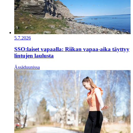
5.7.2026
SSO:laiset vapaalla: Riikan vapaa-aika täyttyy
lintujen laulusta
Ässäduunissa