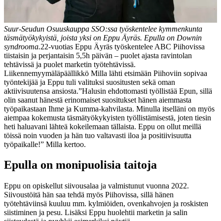
Suur-Seudun Osuuskauppa SSO:ssa työskentelee kymmenkunta
täsmätyökykyistä, joista yksi on Eppu Äyräs. Epulla on Downin
syndrooma.
22-vuotias Eppu Äyräs työskentelee ABC Piihovissa
tiistaisin ja perjantaisin 5,5h päivän – puolet ajasta ravintolan
tehtävissä ja puolet marketin työtehtävissä.
Liikennemyymäläpäällikkö Milla lähti etsimään Piihoviin sopivaa
työntekijää ja Eppu tuli valituksi suositusten sekä oman
aktiivisuutensa ansiosta.
”Halusin ehdottomasti työllistää Epun, sillä
olin saanut hänestä erinomaiset suositukset hänen aiemmasta
työpaikastaan Ihme ja Kumma-kahvilasta. Minulla itselläni on myös
aiempaa kokemusta täsmätyökykyisten työllistämisestä, joten tiesin
heti haluavani lähteä kokeilemaan tällaista. Eppu on ollut meillä
töissä noin vuoden ja hän tuo valtavasti iloa ja positiivisuutta
työpaikalle!” Milla kertoo.
Epulla on monipuolisia taitoja
Eppu on opiskellut siivousalaa ja valmistunut vuonna 2022.
Siivoustöitä hän saa tehdä myös Piihovissa, sillä hänen
työtehtäviinsä kuuluu mm. kylmiöiden, ovenkahvojen ja roskisten
siistiminen ja pesu. Lisäksi Eppu huolehtii marketin ja salin