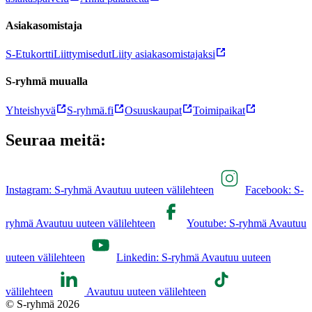
Asiakasomistaja
S-Etukortti
Liittymisedut
Liity asiakasomistajaksi
S-ryhmä muualla
Yhteishyvä
S-ryhmä.fi
Osuuskaupat
Toimipaikat
Seuraa meitä:
Instagram: S-ryhmä Avautuu uuteen välilehteen
Facebook: S-
ryhmä Avautuu uuteen välilehteen
Youtube: S-ryhmä Avautuu
uuteen välilehteen
Linkedin: S-ryhmä Avautuu uuteen
välilehteen
Avautuu uuteen välilehteen
© S-ryhmä 2026