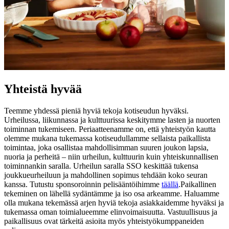
Yhteistä hyvää
Teemme yhdessä pieniä hyviä tekoja kotiseudun hyväksi.
Urheilussa, liikunnassa ja kulttuurissa keskitymme lasten ja nuorten
toiminnan tukemiseen. Periaatteenamme on, että yhteistyön kautta
olemme mukana tukemassa kotiseudullamme sellaista paikallista
toimintaa, joka osallistaa mahdollisimman suuren joukon lapsia,
nuoria ja perheitä – niin urheilun, kulttuurin kuin yhteiskunnallisen
toiminnankin saralla. Urheilun saralla SSO keskittää tukensa
joukkueurheiluun ja mahdollinen sopimus tehdään koko seuran
kanssa. Tutustu sponsoroinnin pelisääntöihimme
täällä
.
Paikallinen
tekeminen on lähellä sydäntämme ja iso osa arkeamme. Haluamme
olla mukana tekemässä arjen hyviä tekoja asiakkaidemme hyväksi ja
tukemassa oman toimialueemme elinvoimaisuutta. Vastuullisuus ja
paikallisuus ovat tärkeitä asioita myös yhteistyökumppaneiden