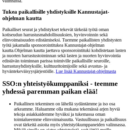
valinnassa.
Tukea paikallisille yhdistyksille Kannustajat-
ohjelman kautta
Paikalliset seurat ja yhdistykset tekevät tärkeää työtä oman
kotiseudun harrastusmahdollisuuksien, hyvinvoinnin sekä
elinvoimaisuuden edistämiseksi. Tuemme paikallisten yhdistysten
työtä jakamalla sponsorointitukea Kannustajat-ohjelman
kautta.
Ohjelman kautta jaettava sponsorointituki kohdistetaan lasten
ja nuorten harrastustoiminnan sekä lasten ja nuorten hyvinvointia
edistävän toiminnan parissa toimiville paikallisille seuroille,
harrastusyhdistyksille, kulttuuritoimijoille sekä avustus- ja
hyväntekeväisyysjärjestöille.
Lue lisää Kannustajat-ohjelmasta
SSO:n yhteistyökumppaniksi - teemme
yhdessä paremman paikan elää!
Paikallinen tekeminen on lähellä sydäntämme ja iso osa
arkeamme. Haluamme olla mukana tekemässä arjen hyviä
tekoja asiakkaidemme hyväksi ja tukemassa oman
toimialueemme elinvoimaisuutta. Vastuullisuus ja paikallisuus
ovat tärkeitä asioita myös yhteistyökumppaneiden valinnassa.
Mikäli sinulla on ajatus yhteistyöstä, voit jättää meille