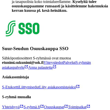
ja tasapuolista koko toimialueellamme.
Kyselyitä tulee
osuuskauppaamme runsaasti ja käsittelemme hakemuksia
kerran kuussa pl. kesä-heinäkuu.
Suur-Seudun Osuuskauppa SSO
Sähköpostiosoitteet S-ryhmässä ovat muotoa
etunimi.sukunimi@sok.fi
Yhteystiedot
Palvelut
S-ryhmän
asiakaspalvelu
Anna palautetta
Asiakasomistaja
S-Etukortti
Liittymisedut
Liity asiakasomistajaksi
S-ryhmä muualla
Yhteishyvä
S-ryhmä.fi
Osuuskaupat
Toimipaikat