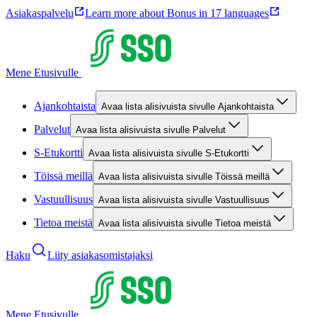
Asiakaspalvelu
Learn more about Bonus in 17 languages
Mene Etusivulle
Ajankohtaista
Avaa lista alisivuista sivulle Ajankohtaista
Palvelut
Avaa lista alisivuista sivulle Palvelut
S-Etukortti
Avaa lista alisivuista sivulle S-Etukortti
Töissä meillä
Avaa lista alisivuista sivulle Töissä meillä
Vastuullisuus
Avaa lista alisivuista sivulle Vastuullisuus
Tietoa meistä
Avaa lista alisivuista sivulle Tietoa meistä
Haku
Liity asiakasomistajaksi
Mene Etusivulle