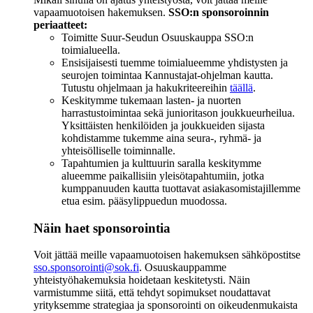
vapaamuotoisen hakemuksen.
SSO:n sponsoroinnin
periaatteet:
Toimitte Suur-Seudun Osuuskauppa SSO:n
toimialueella.
Ensisijaisesti tuemme toimialueemme yhdistysten ja
seurojen toimintaa Kannustajat-ohjelman kautta.
Tutustu ohjelmaan ja hakukriteereihin
täällä
.
Keskitymme tukemaan lasten- ja nuorten
harrastustoimintaa sekä junioritason joukkueurheilua.
Yksittäisten henkilöiden ja joukkueiden sijasta
kohdistamme tukemme aina seura-, ryhmä- ja
yhteisölliselle toiminnalle.
Tapahtumien ja kulttuurin saralla keskitymme
alueemme paikallisiin yleisötapahtumiin, jotka
kumppanuuden kautta tuottavat asiakasomistajillemme
etua esim. pääsylippuedun muodossa.
Näin haet sponsorointia
Voit jättää meille vapaamuotoisen hakemuksen sähköpostitse
sso.sponsorointi@sok.fi
. Osuuskauppamme
yhteistyöhakemuksia hoidetaan keskitetysti. Näin
varmistumme siitä, että tehdyt sopimukset noudattavat
yrityksemme strategiaa ja sponsorointi on oikeudenmukaista