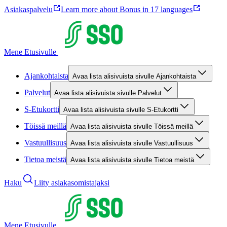
Asiakaspalvelu
Learn more about Bonus in 17 languages
Mene Etusivulle
Ajankohtaista
Avaa lista alisivuista sivulle Ajankohtaista
Palvelut
Avaa lista alisivuista sivulle Palvelut
S-Etukortti
Avaa lista alisivuista sivulle S-Etukortti
Töissä meillä
Avaa lista alisivuista sivulle Töissä meillä
Vastuullisuus
Avaa lista alisivuista sivulle Vastuullisuus
Tietoa meistä
Avaa lista alisivuista sivulle Tietoa meistä
Haku
Liity asiakasomistajaksi
Mene Etusivulle