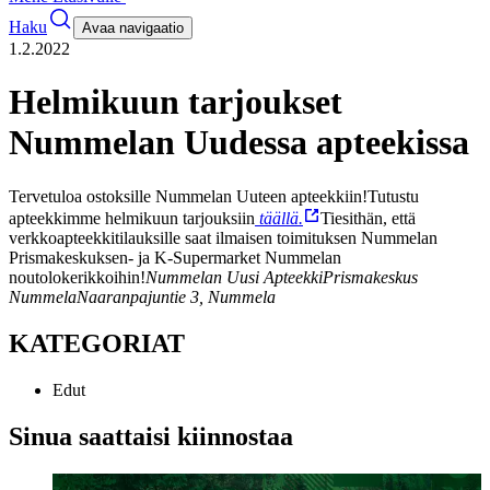
Haku
Avaa navigaatio
1.2.2022
Helmikuun tarjoukset
Nummelan Uudessa apteekissa
Tervetuloa ostoksille Nummelan Uuteen apteekkiin!
Tutustu
apteekkimme helmikuun tarjouksiin
täällä.
Tiesithän, että
verkkoapteekkitilauksille saat ilmaisen toimituksen Nummelan
Prismakeskuksen- ja K-Supermarket Nummelan
noutolokerikkoihin!
Nummelan Uusi Apteekki
Prismakeskus
Nummela
Naaranpajuntie 3, Nummela
KATEGORIAT
Edut
Sinua saattaisi kiinnostaa