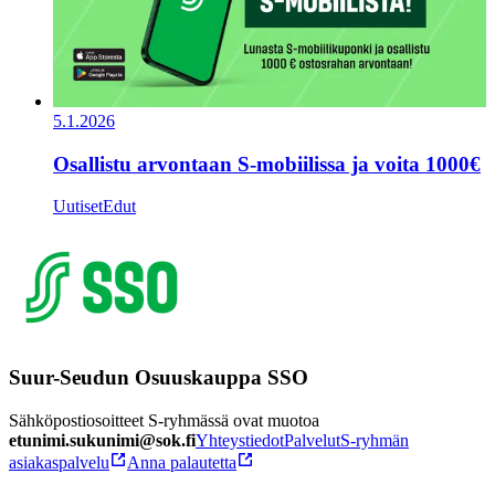
5.1.2026
Osallistu arvontaan S-mobiilissa ja voita 1000€
Uutiset
Edut
Suur-Seudun Osuuskauppa SSO
Sähköpostiosoitteet S-ryhmässä ovat muotoa
etunimi.sukunimi@sok.fi
Yhteystiedot
Palvelut
S-ryhmän
asiakaspalvelu
Anna palautetta