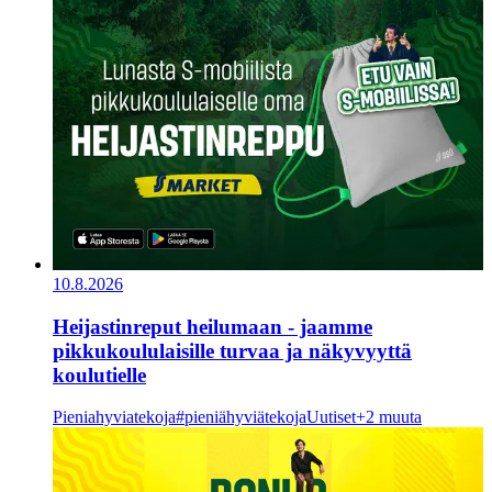
10.8.2026
Heijastinreput heilumaan - jaamme
pikkukoululaisille turvaa ja näkyvyyttä
koulutielle
Pieniahyviatekoja
#pieniähyviätekoja
Uutiset
+2 muuta