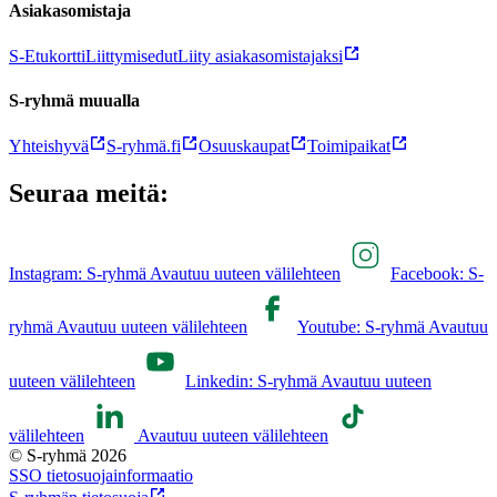
Asiakasomistaja
S-Etukortti
Liittymisedut
Liity asiakasomistajaksi
S-ryhmä muualla
Yhteishyvä
S-ryhmä.fi
Osuuskaupat
Toimipaikat
Seuraa meitä:
Instagram: S-ryhmä Avautuu uuteen välilehteen
Facebook: S-
ryhmä Avautuu uuteen välilehteen
Youtube: S-ryhmä Avautuu
uuteen välilehteen
Linkedin: S-ryhmä Avautuu uuteen
välilehteen
Avautuu uuteen välilehteen
© S-ryhmä 2026
SSO tietosuojainformaatio