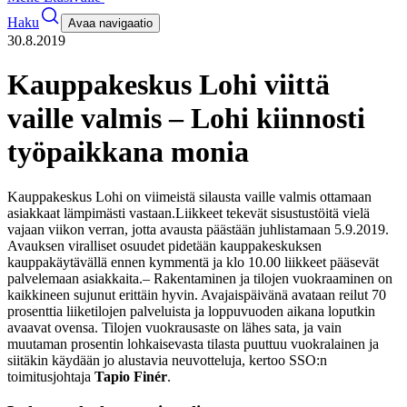
Haku
Avaa navigaatio
30.8.2019
Kauppakeskus Lohi viittä
vaille valmis – Lohi kiinnosti
työpaikkana monia
Kauppakeskus Lohi on viimeistä silausta vaille valmis ottamaan
asiakkaat lämpimästi vastaan.
Liikkeet tekevät sisustustöitä vielä
vajaan viikon verran, jotta avausta päästään juhlistamaan 5.9.2019.
Avauksen viralliset osuudet pidetään kauppakeskuksen
kauppakäytävällä ennen kymmentä ja klo 10.00 liikkeet pääsevät
palvelemaan asiakkaita.
– Rakentaminen ja tilojen vuokraaminen on
kaikkineen sujunut erittäin hyvin. Avajaispäivänä avataan reilut 70
prosenttia liiketilojen palveluista ja loppuvuoden aikana loputkin
avaavat ovensa. Tilojen vuokrausaste on lähes sata, ja vain
muutaman prosentin lohkaisevasta tilasta puuttuu vuokralainen ja
siitäkin käydään jo alustavia neuvotteluja, kertoo SSO:n
toimitusjohtaja
Tapio Finér
.