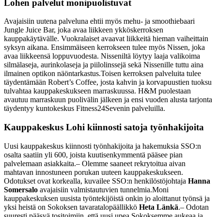
Lohen palvelut monipuolistuvat
Avajaisiin uutena palveluna ehtii myös mehu- ja smoothiebaari
Jungle Juice Bar, joka avaa liikkeen ykköskerroksen
kauppakäytävälle. Vuokralaiset avaavat liikkeitä hieman vaiheittain
syksyn aikana. Ensimmäiseen kerrokseen tulee myös Nissen, joka
avaa liikkeensä loppuvuodesta. Nisseniltä löytyy laaja valikoima
silmälaseja, aurinkolaseja ja piilolinssejä sekä Nissenille tuttu aina
ilmainen optikon näöntarkastus.
Toisen kerroksen palveluita tulee
täydentämään Robert’s Coffee, josta kahvin ja korvapuustien tuoksu
tulvahtaa kauppakeskukseen marraskuussa. H&M puolestaan
avautuu marraskuun puolivälin jälkeen ja ensi vuoden alusta tarjonta
täydentyy kuntokeskus Fitness24Sevenin palveluilla.
Kauppakeskus Lohi kiinnosti satoja työnhakijoita
Uusi kauppakeskus kiinnosti työnhakijoita ja hakemuksia SSO:n
osalta saatiin yli 600, joista kuutisenkymmentä pääsee pian
palvelemaan asiakkaita.
– Olemme saaneet rekrytoitua aivan
mahtavan innostuneen porukan uuteen kauppakeskukseen.
Odotukset ovat korkealla, kuvailee SSO:n henkilöstöjohtaja
Hanna
Somersalo
avajaisiin valmistautuvien tunnelmia.
Moni
kauppakeskuksen uusista työntekijöistä onkin jo aloittanut työnsä ja
yksi heistä on Sokoksen tavaratalopäällikkö
Heta Länkä
.
– Odotan
suuresti pääsyä tositoimiin, että uusi upea Sokoksemme aukeaa ja