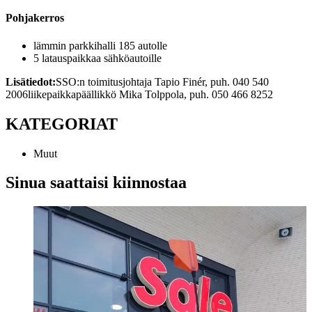
Pohjakerros
lämmin parkkihalli 185 autolle
5 latauspaikkaa sähköautoille
Lisätiedot:
SSO:n toimitusjohtaja Tapio Finér, puh. 040 540
2006
liikepaikkapäällikkö Mika Tolppola, puh. 050 466 8252
KATEGORIAT
Muut
Sinua saattaisi kiinnostaa