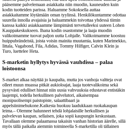
pääsemme palvelemaan asiakkaita niin muodin, kauneuden kuin
kodin tuotteiden parissa. Haluamme Sokoksella auttaa
asiakkaitamme löytämään oman tyylinsä. Henkilökuntamme odottaa
suurella innolla avajaisia ja haluammekin toivottaa yhdessä tiimin
kanssa kaikki asiakkaamme lämpimästi tervetulleeksi uuteen Lohen
Kauppakeskukseen. Ihana kodin osastomme ja laaja muodin
valikoimamme tuovat paljon uutta Lohjalle. Valikoimamme koostuu
huippubrändeistä, joista voisin mainita muutamia, kuten Marimekko,
Iittala, Vagabond, Fila, Adidas, Tommy Hilfiger, Calvin Klein ja
Turo, luettelee Heta.
S-marketin hyllytys hyvässä vauhdissa – palaa
loistoonsa
S-market alkaa näyttää jo kaupalta, mutta jos vanhoja valtteja ovat
olleet muun muassa pitkät aukioloajat, laaja tuotevalikoima sekä
pysyvästi edulliset hinnat niin uusia vahvuuksia edustavat entistäkin
laajempi, todella herkullinen palvelutori, aikaisempaa
monipuolisempi paistopiste, salaattibaari ja
appelsiinimehukone.Kaikesta huokuu laadukkaan ruokakaupan
leima.
– Olemme halunneet tehdä lohjalaisille herkullisen ja
palvelevan kaupan, sellaisen, joka sopii kaupungin keskustaan.
Tavallaan olemme palaamassa takaisin vanhan historian äärelle, sillä
myös tällä paikalla aiemmin toimineella S-marketilla oli tällainen