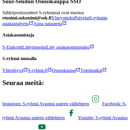
Suur-Seudun Osuuskauppa SSO
Sähköpostiosoitteet S-ryhmässä ovat muotoa
etunimi.sukunimi@sok.fi
Yhteystiedot
Palvelut
S-ryhmän
asiakaspalvelu
Anna palautetta
Asiakasomistaja
S-Etukortti
Liittymisedut
Liity asiakasomistajaksi
S-ryhmä muualla
Yhteishyvä
S-ryhmä.fi
Osuuskaupat
Toimipaikat
Seuraa meitä:
Instagram: S-ryhmä Avautuu uuteen välilehteen
Facebook: S-
ryhmä Avautuu uuteen välilehteen
Youtube: S-ryhmä Avautuu