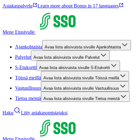
Asiakaspalvelu
Learn more about Bonus in 17 languages
Mene Etusivulle
Ajankohtaista
Avaa lista alisivuista sivulle Ajankohtaista
Palvelut
Avaa lista alisivuista sivulle Palvelut
S-Etukortti
Avaa lista alisivuista sivulle S-Etukortti
Töissä meillä
Avaa lista alisivuista sivulle Töissä meillä
Vastuullisuus
Avaa lista alisivuista sivulle Vastuullisuus
Tietoa meistä
Avaa lista alisivuista sivulle Tietoa meistä
Haku
Liity asiakasomistajaksi
Mene Etusivulle