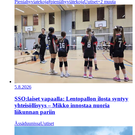
Pieniahyviatekoja
#pieniähyviätekoja
Uutiset
+2 muuta
5.8.2026
SSO:laiset vapaalla: Lentopallon ilosta syntyy
yhteisöllisyys – Mikko innostaa nuoria
liikunnan pariin
Ässäduunissa
Uutiset