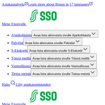
Asiakaspalvelu
Learn more about Bonus in 17 languages
Mene Etusivulle
Ajankohtaista
Avaa lista alisivuista sivulle Ajankohtaista
Palvelut
Avaa lista alisivuista sivulle Palvelut
S-Etukortti
Avaa lista alisivuista sivulle S-Etukortti
Töissä meillä
Avaa lista alisivuista sivulle Töissä meillä
Vastuullisuus
Avaa lista alisivuista sivulle Vastuullisuus
Tietoa meistä
Avaa lista alisivuista sivulle Tietoa meistä
Haku
Liity asiakasomistajaksi
Mene Etusivulle