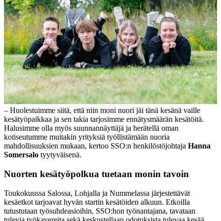
– Huolestuimme siitä, että niin moni nuori jäi tänä kesänä vaille
kesätyöpaikkaa ja sen takia tarjosimme ennätysmäärän kesätöitä.
Halusimme olla myös suunnannäyttäjä ja herätellä oman
kotiseutumme muitakin yrityksiä työllistämään nuoria
mahdollisuuksien mukaan, kertoo SSO:n henkilöstöjohtaja
Hanna
Somersalo
tyytyväisenä.
Nuorten kesätyöpolkua tuetaan monin tavoin
Toukokuussa Salossa, Lohjalla ja Nummelassa järjestettävät
kesäetkot tarjoavat hyvän startin kesätöiden alkuun. Etkoilla
tutustutaan työsuhdeasioihin, SSO:hon työnantajana, tavataan
tulevia työkavereita sekä keskustellaan odotuksista tulevaa kesää