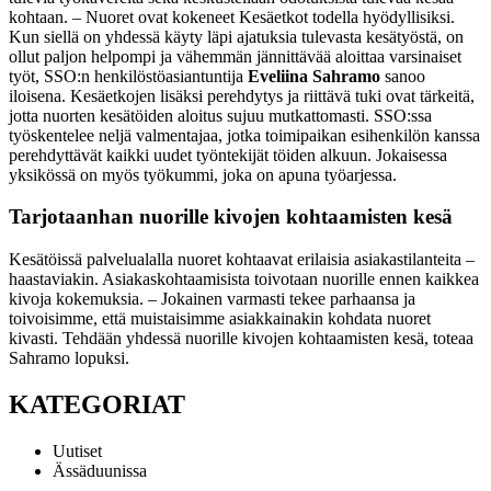
kohtaan.
– Nuoret ovat kokeneet Kesäetkot todella hyödyllisiksi.
Kun siellä on yhdessä käyty läpi ajatuksia tulevasta kesätyöstä, on
ollut paljon helpompi ja vähemmän jännittävää aloittaa varsinaiset
työt, SSO:n henkilöstöasiantuntija
Eveliina Sahramo
sanoo
iloisena.
Kesäetkojen lisäksi perehdytys ja riittävä tuki ovat tärkeitä,
jotta nuorten kesätöiden aloitus sujuu mutkattomasti. SSO:ssa
työskentelee neljä valmentajaa, jotka toimipaikan esihenkilön kanssa
perehdyttävät kaikki uudet työntekijät töiden alkuun. Jokaisessa
yksikössä on myös työkummi, joka on apuna työarjessa.
Tarjotaanhan nuorille kivojen kohtaamisten kesä
Kesätöissä palvelualalla nuoret kohtaavat erilaisia asiakastilanteita –
haastaviakin. Asiakaskohtaamisista toivotaan nuorille ennen kaikkea
kivoja kokemuksia.
– Jokainen varmasti tekee parhaansa ja
toivoisimme, että muistaisimme asiakkainakin kohdata nuoret
kivasti. Tehdään yhdessä nuorille kivojen kohtaamisten kesä, toteaa
Sahramo lopuksi.
KATEGORIAT
Uutiset
Ässäduunissa