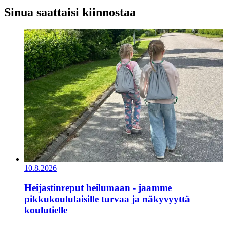
Sinua saattaisi kiinnostaa
10.8.2026
Heijastinreput heilumaan - jaamme
pikkukoululaisille turvaa ja näkyvyyttä
koulutielle