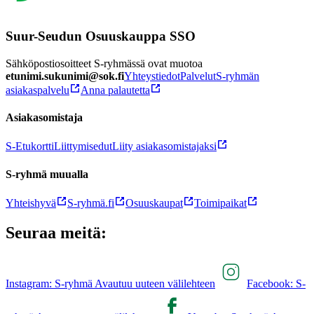
Suur-Seudun Osuuskauppa SSO
Sähköpostiosoitteet S-ryhmässä ovat muotoa
etunimi.sukunimi@sok.fi
Yhteystiedot
Palvelut
S-ryhmän
asiakaspalvelu
Anna palautetta
Asiakasomistaja
S-Etukortti
Liittymisedut
Liity asiakasomistajaksi
S-ryhmä muualla
Yhteishyvä
S-ryhmä.fi
Osuuskaupat
Toimipaikat
Seuraa meitä:
Instagram: S-ryhmä Avautuu uuteen välilehteen
Facebook: S-