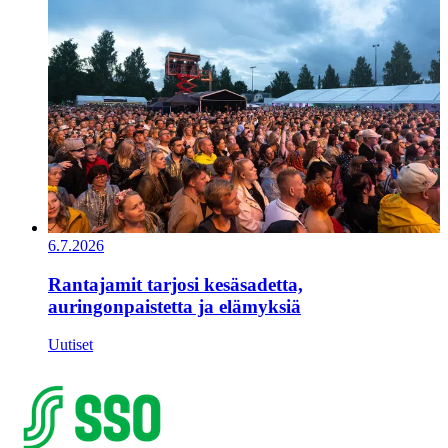
6.7.2026
Rantajamit tarjosi kesäsadetta,
auringonpaistetta ja elämyksiä
Uutiset