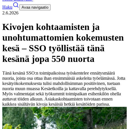
Haku
Avaa navigaatio
2.6.2026
Kivojen kohtaamisten ja
unohtumattomien kokemusten
kesä – SSO työllistää tänä
kesänä jopa 550 nuorta
Tänä kesänä SSO:n toimipaikoissa työskentelee ennätysmäärä
nuoria, joista osa ottaa ihan ensimmäisiä askeleita työelämässä. Jotta
kesätyökokemuksesta tulisi mahdollisimman positiivinen, tuetaan
nuoria muun muassa Kesäetkoilla ja kattavalla perehdytyksellä.
Myös valmentajat sekä työkummit toimipaikan esihenkilön ohella
auttavat töiden alkuun. Asiakaskohtaamisten toivotaan ennen
kaikkea sisältävän kivoja kesäisiä hetkiä kesätöiden parissa.