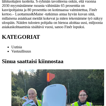
lähituottajien tuotteita. S-ryhmän tavoitteena onkin, että vuonna
2030 myymästämme ruoasta vähintään 65 prosenttia on
kasvipohjaista ja 80 prosenttia on kotimaassa valmistettua, Finér
kertoo.
– Luottamus&Maine -tutkimus antaa hyvän kuvan siitä,
millaisena asiakkaat meidät kokevat ja miten tekemämme työ näkyy
ulospäin. Näiden tulosten pohjalta on hienoa aloittaa uusi, miljoonia
asiakaskohtaamisia sisältävä vuosi, sanoo Finér lopuksi.
KATEGORIAT
Uutisia
Vastuullisuus
Sinua saattaisi kiinnostaa