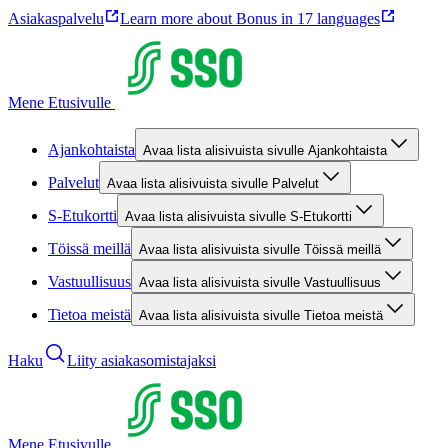
Asiakaspalvelu
Learn more about Bonus in 17 languages
Mene Etusivulle
Ajankohtaista
Avaa lista alisivuista sivulle Ajankohtaista
Palvelut
Avaa lista alisivuista sivulle Palvelut
S-Etukortti
Avaa lista alisivuista sivulle S-Etukortti
Töissä meillä
Avaa lista alisivuista sivulle Töissä meillä
Vastuullisuus
Avaa lista alisivuista sivulle Vastuullisuus
Tietoa meistä
Avaa lista alisivuista sivulle Tietoa meistä
Haku
Liity asiakasomistajaksi
Mene Etusivulle