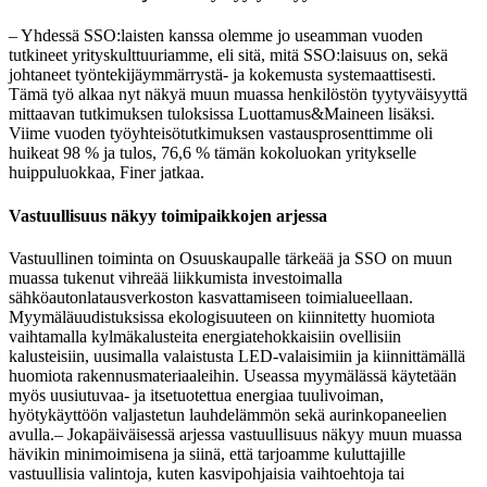
– Yhdessä SSO:laisten kanssa olemme jo useamman vuoden
tutkineet yrityskulttuuriamme, eli sitä, mitä SSO:laisuus on, sekä
johtaneet työntekijäymmärrystä- ja kokemusta systemaattisesti.
Tämä työ alkaa nyt näkyä muun muassa henkilöstön tyytyväisyyttä
mittaavan tutkimuksen tuloksissa Luottamus&Maineen lisäksi.
Viime vuoden työyhteisötutkimuksen vastausprosenttimme oli
huikeat 98 % ja tulos, 76,6 % tämän kokoluokan yritykselle
huippuluokkaa, Finer jatkaa.
Vastuullisuus näkyy toimipaikkojen arjessa
Vastuullinen toiminta on Osuuskaupalle tärkeää ja SSO on muun
muassa tukenut vihreää liikkumista investoimalla
sähköautonlatausverkoston kasvattamiseen toimialueellaan.
Myymäläuudistuksissa ekologisuuteen on kiinnitetty huomiota
vaihtamalla kylmäkalusteita energiatehokkaisiin ovellisiin
kalusteisiin, uusimalla valaistusta LED-valaisimiin ja kiinnittämällä
huomiota rakennusmateriaaleihin. Useassa myymälässä käytetään
myös uusiutuvaa- ja itsetuotettua energiaa tuulivoiman,
hyötykäyttöön valjastetun lauhdelämmön sekä aurinkopaneelien
avulla.
– Jokapäiväisessä arjessa vastuullisuus näkyy muun muassa
hävikin minimoimisena ja siinä, että tarjoamme kuluttajille
vastuullisia valintoja, kuten kasvipohjaisia vaihtoehtoja tai