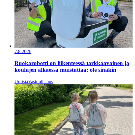
7.8.2026
Ruokarobotti on liikenteessä tarkkaavainen ja
koulujen alkaessa muistuttaa: ole sinäkin
Uutisia
Vastuullisuus