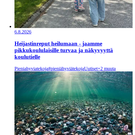
6.8.2026
Heijastinreput heilumaan - jaamme
pikkukoululaisille turvaa ja näkyvyyttä
koulutielle
Pieniahyviatekoja
#pieniähyviätekoja
Uutiset
+2 muuta