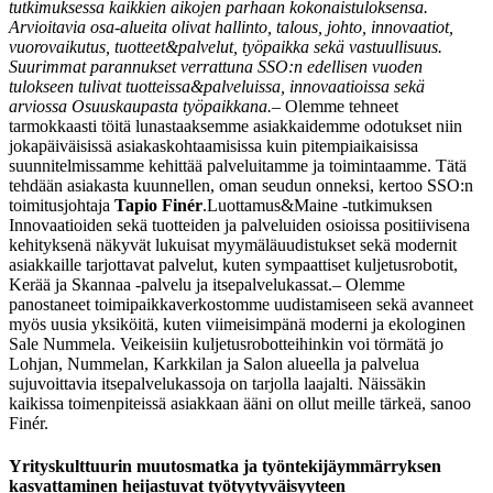
tutkimuksessa kaikkien aikojen parhaan kokonaistuloksensa.
Arvioitavia osa-alueita olivat hallinto, talous, johto, innovaatiot,
vuorovaikutus, tuotteet&palvelut, työpaikka sekä vastuullisuus.
Suurimmat parannukset verrattuna SSO:n edellisen vuoden
tulokseen tulivat tuotteissa&palveluissa, innovaatioissa sekä
arviossa Osuuskaupasta työpaikkana.
– Olemme tehneet
tarmokkaasti töitä lunastaaksemme asiakkaidemme odotukset niin
jokapäiväisissä asiakaskohtaamisissa kuin pitempiaikaisissa
suunnitelmissamme kehittää palveluitamme ja toimintaamme. Tätä
tehdään asiakasta kuunnellen, oman seudun onneksi, kertoo SSO:n
toimitusjohtaja
Tapio Finér
.
Luottamus&Maine -tutkimuksen
Innovaatioiden sekä tuotteiden ja palveluiden osioissa positiivisena
kehityksenä näkyvät lukuisat myymäläuudistukset sekä modernit
asiakkaille tarjottavat palvelut, kuten sympaattiset kuljetusrobotit,
Kerää ja Skannaa -palvelu ja itsepalvelukassat.
– Olemme
panostaneet toimipaikkaverkostomme uudistamiseen sekä avanneet
myös uusia yksiköitä, kuten viimeisimpänä moderni ja ekologinen
Sale Nummela. Veikeisiin kuljetusrobotteihinkin voi törmätä jo
Lohjan, Nummelan, Karkkilan ja Salon alueella ja palvelua
sujuvoittavia itsepalvelukassoja on tarjolla laajalti. Näissäkin
kaikissa toimenpiteissä asiakkaan ääni on ollut meille tärkeä, sanoo
Finér.
Yrityskulttuurin muutosmatka ja työntekijäymmärryksen
kasvattaminen heijastuvat työtyytyväisyyteen