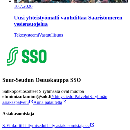
10.7.2026
Uusi yhteistyömalli vauhdittaa Saaristomeren
vesiensuojelua
Tekosysteemi
Vastuullisuus
Suur-Seudun Osuuskauppa SSO
Sähköpostiosoitteet S-ryhmässä ovat muotoa
etunimi.sukunimi@sok.fi
Yhteystiedot
Palvelut
S-ryhmän
asiakaspalvelu
Anna palautetta
Asiakasomistaja
S-Etukortti
Liittymisedut
Liity asiakasomistajaksi