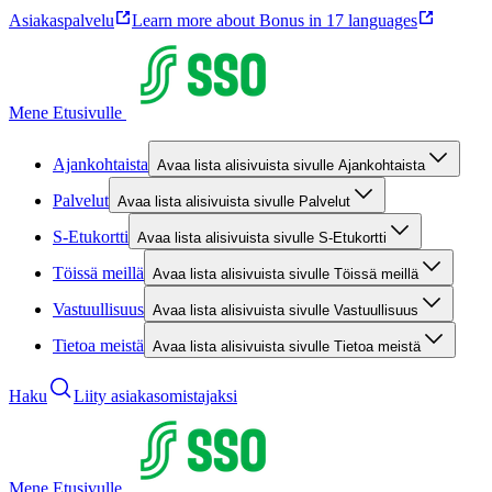
Asiakaspalvelu
Learn more about Bonus in 17 languages
Mene Etusivulle
Ajankohtaista
Avaa lista alisivuista sivulle Ajankohtaista
Palvelut
Avaa lista alisivuista sivulle Palvelut
S-Etukortti
Avaa lista alisivuista sivulle S-Etukortti
Töissä meillä
Avaa lista alisivuista sivulle Töissä meillä
Vastuullisuus
Avaa lista alisivuista sivulle Vastuullisuus
Tietoa meistä
Avaa lista alisivuista sivulle Tietoa meistä
Haku
Liity asiakasomistajaksi
Mene Etusivulle