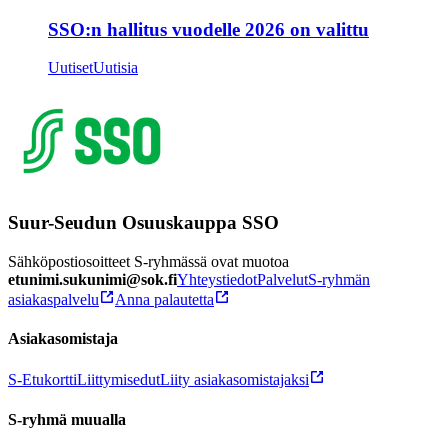
SSO:n hallitus vuodelle 2026 on valittu
Uutiset
Uutisia
Suur-Seudun Osuuskauppa SSO
Sähköpostiosoitteet S-ryhmässä ovat muotoa
etunimi.sukunimi@sok.fi
Yhteystiedot
Palvelut
S-ryhmän
asiakaspalvelu
Anna palautetta
Asiakasomistaja
S-Etukortti
Liittymisedut
Liity asiakasomistajaksi
S-ryhmä muualla