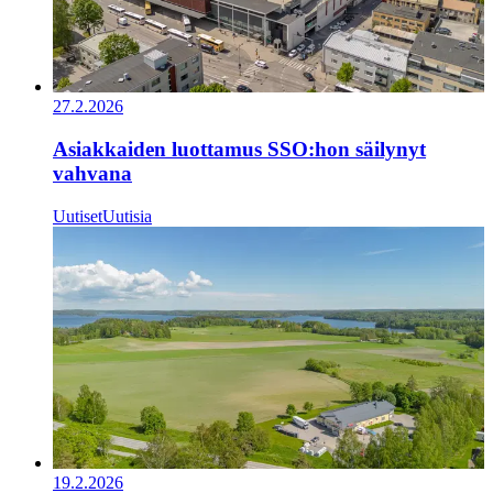
27.2.2026
Asiakkaiden luottamus SSO:hon säilynyt
vahvana
Uutiset
Uutisia
19.2.2026