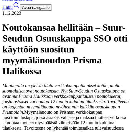
Haku
Avaa navigaatio
1.12.2023
Noutokansaa hellitään – Suur-
Seudun Osuuskauppa SSO otti
käyttöön suositun
myymälänoudon Prisma
Halikossa
Maailmalla on yleistä tilata verkkokauppatilaukset kotiin, mutta
suomalaiset ovat noutokansaa. Nyt Suur-Seudun Osuuskauppa on
avannut Prisma Halikkoon verkkokauppatilausten noutolokerot,
joista ostokset voi noutaa 12 tunnin kuluttua tilauksesta. Tavoitteena
on laajentaa myymälänouto myöhemmin kaikkiin osuuskaupan
Prismoihin.
Myymälänouto on Prisman verkkokaupan
uusi toimitustapa, jossa asiakas valitsee ja maksaa tuotteet verkossa
ja noutaa tuotteet myymälästä viimeistään 12 tunnin kuluttua
tilauksesta. Tavoitteena on lyhentää toimitusaikaa tulevaisuudessa