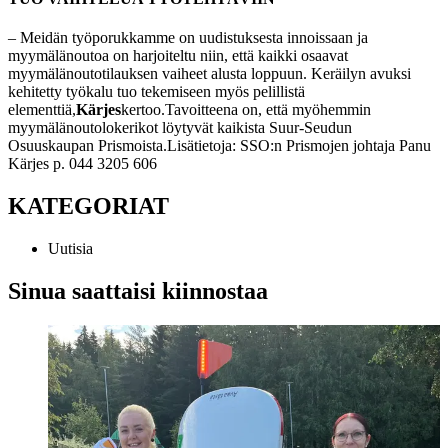
– Meidän työporukkamme on uudistuksesta innoissaan ja
myymälänoutoa on harjoiteltu niin, että kaikki osaavat
myymälänoutotilauksen vaiheet alusta loppuun. Keräilyn avuksi
kehitetty työkalu tuo tekemiseen myös pelillistä
elementtiä,
Kärjes
kertoo.
Tavoitteena on, että myöhemmin
myymälänoutolokerikot löytyvät kaikista Suur-Seudun
Osuuskaupan Prismoista.
Lisätietoja: SSO:n Prismojen johtaja Panu
Kärjes p. 044 3205 606
KATEGORIAT
Uutisia
Sinua saattaisi kiinnostaa