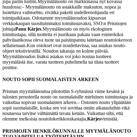
jopa pariin tuntiin.
Myymälänouto on markkinassa nyt kovassa
huudossa:
– Myymälänouto on asiakkaille maksuton, nopea ja
luotettava vaihtoehto, eivätkä paketit uudelleenohjaudu eri
toimipaikkaan. Odotamme myymälänoudon kipuavan
verkkokaupan suosituimmaksi toimitustavaksi, SSO:n Prismojen
johtaja
Panu Kärjes
.
Myymälänouto on myös ekologinen
toimitustapa, sillä tuotteita ei juurikaan pakata vaan esimerkiksi
pahvilaatikossa oleva tuote tai paistinpannu laitetaan noutolokeroon
sellaisenaan.
Kun ostokset ovat noudettavissa, saa asiakas nouto-
ohjeet tekstiviestillä. Noudon takaraja on kolme päivää.
Myymälänoudon lisäksi asiakas voi joko noutaa tuotteen
myymälästä itse, varata tuotteen puhelimella tai tilata tuotteet
postitse.
NOUTO SOPII SUOMALAISTEN ARKEEN
Prisman myymälänoutoa pilotoitiin S-ryhmässä viime kesänä ja
tulosten perusteella nouto on suomalaisille mieluinen toimitustapa ja
vaikuttaa sopivan suomalaisten arkeen.
– Ostosten nouto ylipäätään
sopii suomalaisille, koska sen voi sovittaa omiin aikatauluihin eikä
noutaessa tarvitse välttämättä tavata ketään. Vaikuttaa siltä, että
olemme melkoisia noutolokerikkorakastajia,
Kärjes
virnistää.
PRISMOJEN HENKILÖKUNNALLE MYYMÄLÄNOUTO
TUO VAIHTELUA TYÖTEHTÄVIIN