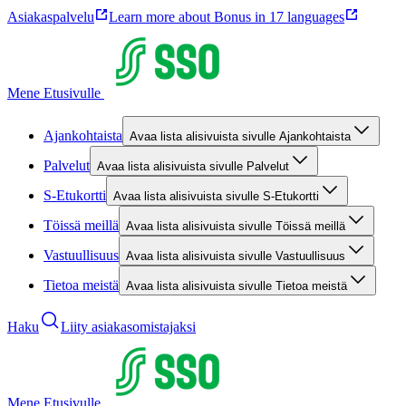
Asiakaspalvelu
Learn more about Bonus in 17 languages
Mene Etusivulle
Ajankohtaista
Avaa lista alisivuista sivulle Ajankohtaista
Palvelut
Avaa lista alisivuista sivulle Palvelut
S-Etukortti
Avaa lista alisivuista sivulle S-Etukortti
Töissä meillä
Avaa lista alisivuista sivulle Töissä meillä
Vastuullisuus
Avaa lista alisivuista sivulle Vastuullisuus
Tietoa meistä
Avaa lista alisivuista sivulle Tietoa meistä
Haku
Liity asiakasomistajaksi
Mene Etusivulle