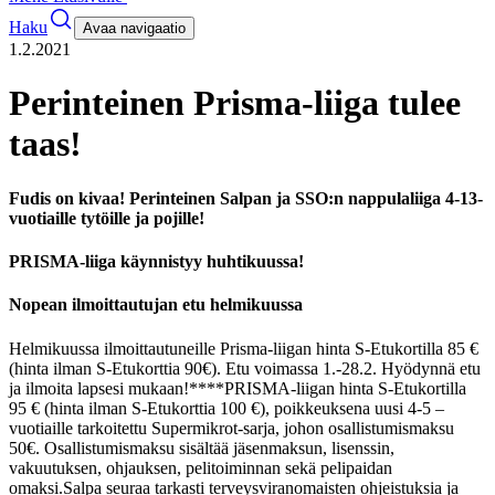
Haku
Avaa navigaatio
1.2.2021
Perinteinen Prisma-liiga tulee
taas!
Fudis on kivaa! Perinteinen Salpan ja SSO:n nappulaliiga 4-13-
vuotiaille tytöille ja pojille!
PRISMA-liiga käynnistyy huhtikuussa!
Nopean ilmoittautujan etu helmikuussa
Helmikuussa ilmoittautuneille Prisma-liigan hinta S-Etukortilla 85 €
(hinta ilman S-Etukorttia 90€). Etu voimassa 1.-28.2. Hyödynnä etu
ja ilmoita lapsesi mukaan!
****
PRISMA-liigan hinta S-Etukortilla
95 € (hinta ilman S-Etukorttia 100 €), poikkeuksena uusi 4-5 –
vuotiaille tarkoitettu Supermikrot-sarja, johon osallistumismaksu
50€. Osallistumismaksu sisältää jäsenmaksun, lisenssin,
vakuutuksen, ohjauksen, pelitoiminnan sekä pelipaidan
omaksi.
Salpa seuraa tarkasti terveysviranomaisten ohjeistuksia ja