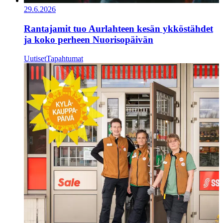
29.6.2026
Rantajamit tuo Aurlahteen kesän ykköstähdet
ja koko perheen Nuorisopäivän
Uutiset
Tapahtumat