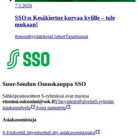
7.5.2026
SSO:n Kesäkiertue kurvaa kylille – tule
mukaan!
#pieniähyviätekoja
Uutiset
Tapahtumat
Suur-Seudun Osuuskauppa SSO
Sähköpostiosoitteet S-ryhmässä ovat muotoa
etunimi.sukunimi@sok.fi
Yhteystiedot
Palvelut
S-ryhmän
asiakaspalvelu
Anna palautetta
Asiakasomistaja
S-Etukortti
Liittymisedut
Liity asiakasomistajaksi