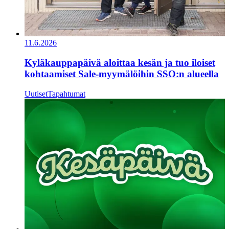
11.6.2026
Kyläkauppapäivä aloittaa kesän ja tuo iloiset
kohtaamiset Sale-myymälöihin SSO:n alueella
Uutiset
Tapahtumat