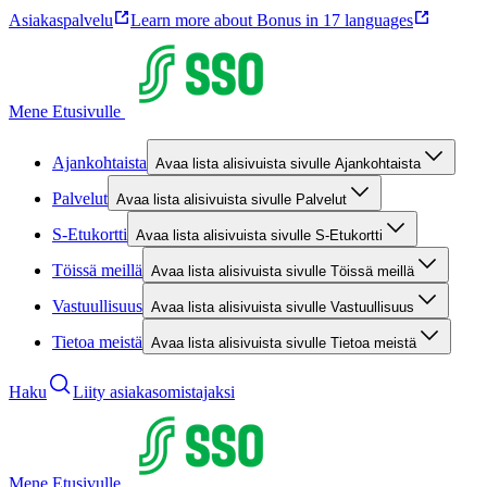
Asiakaspalvelu
Learn more about Bonus in 17 languages
Mene Etusivulle
Ajankohtaista
Avaa lista alisivuista sivulle Ajankohtaista
Palvelut
Avaa lista alisivuista sivulle Palvelut
S-Etukortti
Avaa lista alisivuista sivulle S-Etukortti
Töissä meillä
Avaa lista alisivuista sivulle Töissä meillä
Vastuullisuus
Avaa lista alisivuista sivulle Vastuullisuus
Tietoa meistä
Avaa lista alisivuista sivulle Tietoa meistä
Haku
Liity asiakasomistajaksi
Mene Etusivulle