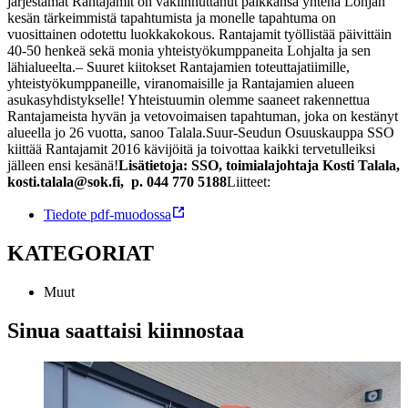
järjestämät Rantajamit on vakiinnuttanut paikkansa yhtenä Lohjan
kesän tärkeimmistä tapahtumista ja monelle tapahtuma on
vuosittainen odotettu luokkakokous. Rantajamit työllistää päivittäin
40-50 henkeä sekä monia yhteistyökumppaneita Lohjalta ja sen
lähialueelta.
– Suuret kiitokset Rantajamien toteuttajatiimille,
yhteistyökumppaneille, viranomaisille ja Rantajamien alueen
asukasyhdistykselle! Yhteistuumin olemme saaneet rakennettua
Rantajameista hyvän ja vetovoimaisen tapahtuman, joka on kestänyt
alueella jo 26 vuotta, sanoo Talala.
Suur-Seudun Osuuskauppa SSO
kiittää Rantajamit 2016 kävijöitä ja toivottaa kaikki tervetulleiksi
jälleen ensi kesänä!
Lisätietoja: SSO, toimialajohtaja Kosti Talala,
kosti.talala@sok.fi, p. 044 770 5188
Liitteet:
Tiedote pdf-muodossa
KATEGORIAT
Muut
Sinua saattaisi kiinnostaa