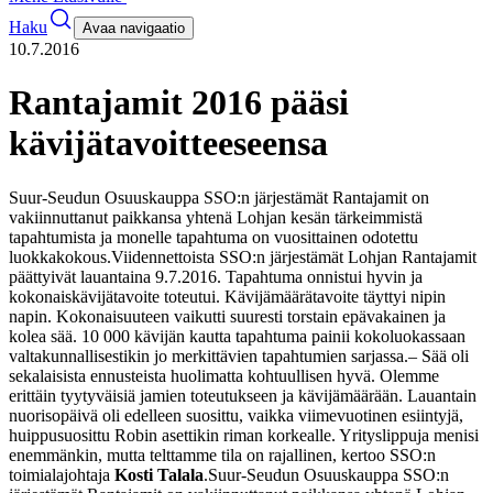
Haku
Avaa navigaatio
10.7.2016
Rantajamit 2016 pääsi
kävijätavoitteeseensa
Suur-Seudun Osuuskauppa SSO:n järjestämät Rantajamit on
vakiinnuttanut paikkansa yhtenä Lohjan kesän tärkeimmistä
tapahtumista ja monelle tapahtuma on vuosittainen odotettu
luokkakokous.
Viidennettoista SSO:n järjestämät Lohjan Rantajamit
päättyivät lauantaina 9.7.2016. Tapahtuma onnistui hyvin ja
kokonaiskävijätavoite toteutui. Kävijämäärätavoite täyttyi nipin
napin. Kokonaisuuteen vaikutti suuresti torstain epävakainen ja
kolea sää. 10 000 kävijän kautta tapahtuma painii kokoluokassaan
valtakunnallisestikin jo merkittävien tapahtumien sarjassa.
– Sää oli
sekalaisista ennusteista huolimatta kohtuullisen hyvä. Olemme
erittäin tyytyväisiä jamien toteutukseen ja kävijämäärään. Lauantain
nuorisopäivä oli edelleen suosittu, vaikka viimevuotinen esiintyjä,
huippusuosittu Robin asettikin riman korkealle. Yrityslippuja menisi
enemmänkin, mutta telttamme tila on rajallinen, kertoo SSO:n
toimialajohtaja
Kosti Talala
.
Suur-Seudun Osuuskauppa SSO:n