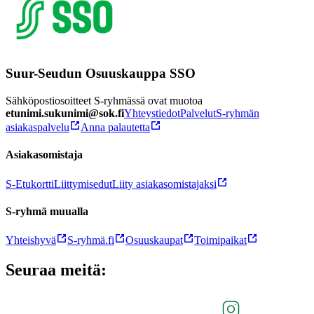
Suur-Seudun Osuuskauppa SSO
Sähköpostiosoitteet S-ryhmässä ovat muotoa
etunimi.sukunimi@sok.fi
Yhteystiedot
Palvelut
S-ryhmän
asiakaspalvelu
Anna palautetta
Asiakasomistaja
S-Etukortti
Liittymisedut
Liity asiakasomistajaksi
S-ryhmä muualla
Yhteishyvä
S-ryhmä.fi
Osuuskaupat
Toimipaikat
Seuraa meitä: