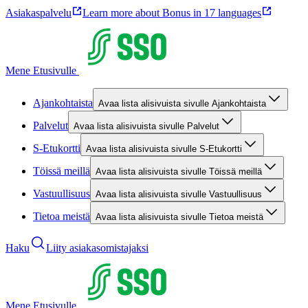
Asiakaspalvelu
Learn more about Bonus in 17 languages
Mene Etusivulle
Ajankohtaista
Avaa lista alisivuista sivulle Ajankohtaista
Palvelut
Avaa lista alisivuista sivulle Palvelut
S-Etukortti
Avaa lista alisivuista sivulle S-Etukortti
Töissä meillä
Avaa lista alisivuista sivulle Töissä meillä
Vastuullisuus
Avaa lista alisivuista sivulle Vastuullisuus
Tietoa meistä
Avaa lista alisivuista sivulle Tietoa meistä
Haku
Liity asiakasomistajaksi
Mene Etusivulle