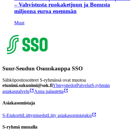
– Vahvistusta ruokaketjuun ja Bonusta
miljoona euroa enemmän
Muut
Suur-Seudun Osuuskauppa SSO
Sähköpostiosoitteet S-ryhmässä ovat muotoa
etunimi.sukunimi@sok.fi
Yhteystiedot
Palvelut
S-ryhmän
asiakaspalvelu
Anna palautetta
Asiakasomistaja
S-Etukortti
Liittymisedut
Liity asiakasomistajaksi
S-ryhmä muualla