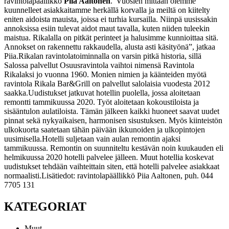
ravintolapäällikkö
Piia Aaltonen
.
”Vuosien mittaan olemme
kuunnelleet asiakkaitamme herkällä korvalla ja meiltä on kiitelty
eniten aidoista mauista, joissa ei turhia kursailla. Niinpä uusissakin
annoksissa esiin tulevat aidot maut tavalla, kuten niiden tuleekin
maistua. Rikalalla on pitkät perinteet ja halusimme kunnioittaa sitä.
Annokset on rakennettu rakkaudella, alusta asti käsityönä”, jatkaa
Piia.
Rikalan ravintolatoiminnalla on varsin pitkä historia, sillä
Salossa palvellut Osuusravintola vaihtoi nimensä Ravintola
Rikalaksi jo vuonna 1960. Monien nimien ja käänteiden myötä
ravintola Rikala Bar&Grill on palvellut salolaisia vuodesta 2012
saakka.
Uudistukset jatkuvat hotellin puolella, jossa aloitetaan
remontti tammikuussa 2020. Työt aloitetaan kokoustiloista ja
sisääntulon aulatiloista. Tämän jälkeen kaikki huoneet saavat uudet
pinnat sekä nykyaikaisen, harmonisen sisustuksen. Myös kiinteistön
ulkokuorta saatetaan tähän päivään ikkunoiden ja ulkopintojen
uusimisella.
Hotelli suljetaan vain aulan remontin ajaksi
tammikuussa. Remontin on suunniteltu kestävän noin kuukauden eli
helmikuussa 2020 hotelli palvelee jälleen. Muut hotellia koskevat
uudistukset tehdään vaihteittain siten, että hotelli palvelee asiakkaat
normaalisti.
Lisätiedot: ravintolapäällikkö Piia Aaltonen, puh. 044
7705 131
KATEGORIAT
Muut