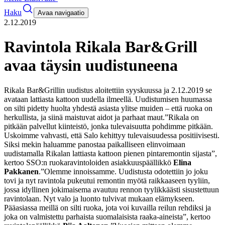
Haku
Avaa navigaatio
2.12.2019
Ravintola Rikala Bar&Grill
avaa täysin uudistuneena
Rikala Bar&Grillin uudistus aloitettiin syyskuussa ja 2.12.2019 se
avataan lattiasta kattoon uudella ilmeellä. Uudistumisen huumassa
on silti pidetty huolta yhdestä asiasta ylitse muiden – että ruoka on
herkullista, ja siinä maistuvat aidot ja parhaat maut.
”Rikala on
pitkään palvellut kiinteistö, jonka tulevaisuutta pohdimme pitkään.
Uskoimme vahvasti, että Salo kehittyy tulevaisuudessa positiivisesti.
Siksi mekin haluamme panostaa paikalliseen elinvoimaan
uudistamalla Rikalan lattiasta kattoon pienen pintaremontin sijasta”,
kertoo SSO:n ruokaravintoloiden asiakkuuspäällikkö
Elina
Pakkanen
.
”Olemme innoissamme. Uudistusta odotettiin jo joku
tovi ja nyt ravintola pukeutui remontin myötä raikkaaseen tyyliin,
jossa idyllinen jokimaisema avautuu rennon tyylikkäästi sisustettuun
ravintolaan. Nyt valo ja luonto tulvivat mukaan elämykseen.
Pääasiassa meillä on silti ruoka, jota voi kuvailla reilun rehdiksi ja
joka on valmistettu parhaista suomalaisista raaka-aineista”, kertoo