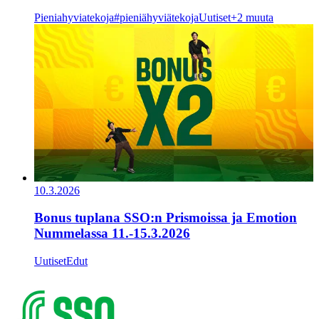
Pieniahyviatekoja
#pieniähyviätekoja
Uutiset
+2 muuta
10.3.2026
Bonus tuplana SSO:n Prismoissa ja Emotion
Nummelassa 11.-15.3.2026
Uutiset
Edut