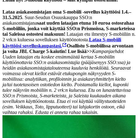
Lataa asiakasomistajan oma S-mobiili -sovellus käyttöösi 1.4.–
31.5.2025
. Suur-Seudun Osuuskauppa SSO:n
asiakasomistajana
saat uuden lataajan etuna 10 euroa ostosrahaa
S-mobiiliin, jonka voit käyttää SSO:n Prismoissa, S-marketeissa
tai Saleissa ostostesi maksuun!
Lataajan etu ilmestyy S-mobiiliin n.
2 vrk:n kuluessa sovelluksen käyttöönotosta.
Lataa S-mobiili
käyttöösi sovelluskaupastasi.
Osallistu S-mobiilissa arvontaan
ja voita JBL Charge 5-kaiutin! Lue lisää>>
Kampanjaehdot
Uuden lataajan etu koskee ensimmäistä kertaa S-mobiilin
käyttöönottavia SSO:n asiakasomistajia (pääjäsenyys SSO:ssa) ja
heidän asiakasomistajatalouteensa kuuluvia henkilöitä. Seuraavat
voimassa olevat kiellot estävät etukupongin näkyvyyden S-
mobiilissa: analytiikan, profiloinnin ja asiakasryhmittelyn kielto
ja/tai tuotetasoisen ostotiedon kielto. Poistamalla kiellot, kuponki
tulee näkyviin mobiiliin n. 2 vrk:n kuluessa. Etu on lunastettavissa
SSO:n Prismoista, S-marketeista, ja Saleista kuukauden aikana
sovelluksen käyttöönotosta. Etua ei voi käyttää välitystuotteiden
(esim. Veikkaus, Toto, lipputuotteet) tai lahjakortin ostoon, eikä
vaihtaa rahaksi. Edusta ei anneta rahaa takaisin.