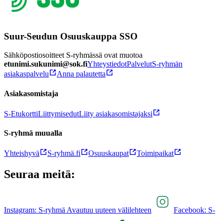
Suur-Seudun Osuuskauppa SSO
Sähköpostiosoitteet S-ryhmässä ovat muotoa
etunimi.sukunimi@sok.fi
Yhteystiedot
Palvelut
S-ryhmän
asiakaspalvelu
Anna palautetta
Asiakasomistaja
S-Etukortti
Liittymisedut
Liity asiakasomistajaksi
S-ryhmä muualla
Yhteishyvä
S-ryhmä.fi
Osuuskaupat
Toimipaikat
Seuraa meitä:
Instagram: S-ryhmä Avautuu uuteen välilehteen
Facebook: S-