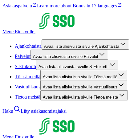
Asiakaspalvelu
Learn more about Bonus in 17 languages
Mene Etusivulle
Ajankohtaista
Avaa lista alisivuista sivulle Ajankohtaista
Palvelut
Avaa lista alisivuista sivulle Palvelut
S-Etukortti
Avaa lista alisivuista sivulle S-Etukortti
Töissä meillä
Avaa lista alisivuista sivulle Töissä meillä
Vastuullisuus
Avaa lista alisivuista sivulle Vastuullisuus
Tietoa meistä
Avaa lista alisivuista sivulle Tietoa meistä
Haku
Liity asiakasomistajaksi
Mene Etusivulle