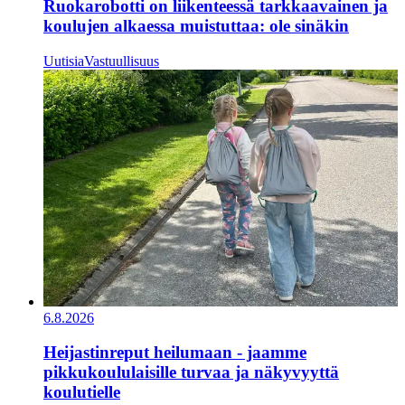
Ruokarobotti on liikenteessä tarkkaavainen ja
koulujen alkaessa muistuttaa: ole sinäkin
Uutisia
Vastuullisuus
6.8.2026
Heijastinreput heilumaan - jaamme
pikkukoululaisille turvaa ja näkyvyyttä
koulutielle