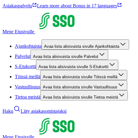
Asiakaspalvelu
Learn more about Bonus in 17 languages
Mene Etusivulle
Ajankohtaista
Avaa lista alisivuista sivulle Ajankohtaista
Palvelut
Avaa lista alisivuista sivulle Palvelut
S-Etukortti
Avaa lista alisivuista sivulle S-Etukortti
Töissä meillä
Avaa lista alisivuista sivulle Töissä meillä
Vastuullisuus
Avaa lista alisivuista sivulle Vastuullisuus
Tietoa meistä
Avaa lista alisivuista sivulle Tietoa meistä
Haku
Liity asiakasomistajaksi
Mene Etusivulle