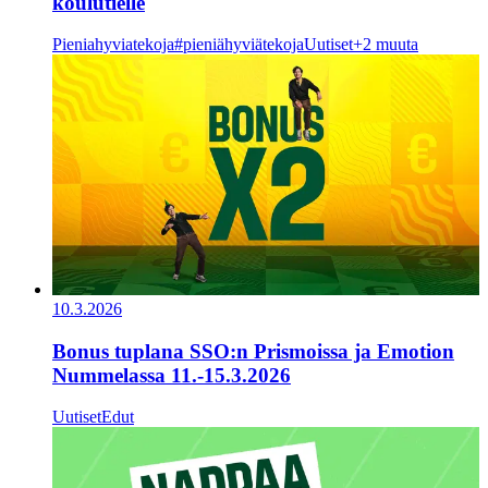
koulutielle
Pieniahyviatekoja
#pieniähyviätekoja
Uutiset
+2 muuta
10.3.2026
Bonus tuplana SSO:n Prismoissa ja Emotion
Nummelassa 11.-15.3.2026
Uutiset
Edut