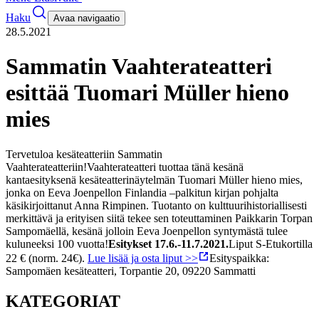
Haku
Avaa navigaatio
28.5.2021
Sammatin Vaahterateatteri
esittää Tuomari Müller hieno
mies
Tervetuloa kesäteatteriin Sammatin
Vaahterateatteriin!
Vaahterateatteri tuottaa tänä kesänä
kantaesityksenä kesäteatterinäytelmän Tuomari Müller hieno mies,
jonka on Eeva Joenpellon Finlandia –palkitun kirjan pohjalta
käsikirjoittanut Anna Rimpinen. Tuotanto on kulttuurihistoriallisesti
merkittävä ja erityisen siitä tekee sen toteuttaminen Paikkarin Torpan
Sampomäellä, kesänä jolloin Eeva Joenpellon syntymästä tulee
kuluneeksi 100 vuotta!
Esitykset 17.6.-11.7.2021.
Liput S-Etukortilla
22 € (norm. 24€).
Lue lisää ja osta liput >>
Esityspaikka:
Sampomäen kesäteatteri, Torpantie 20, 09220 Sammatti
KATEGORIAT