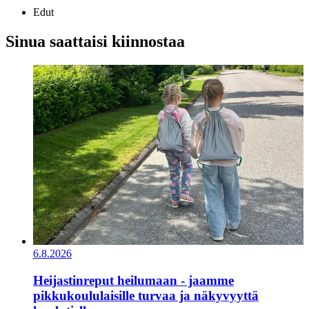
Edut
Sinua saattaisi kiinnostaa
6.8.2026
Heijastinreput heilumaan - jaamme
pikkukoululaisille turvaa ja näkyvyyttä