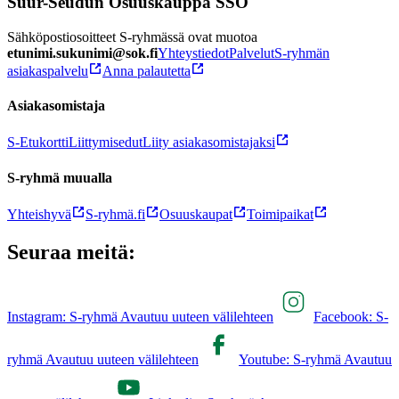
Suur-Seudun Osuuskauppa SSO
Sähköpostiosoitteet S-ryhmässä ovat muotoa
etunimi.sukunimi@sok.fi
Yhteystiedot
Palvelut
S-ryhmän
asiakaspalvelu
Anna palautetta
Asiakasomistaja
S-Etukortti
Liittymisedut
Liity asiakasomistajaksi
S-ryhmä muualla
Yhteishyvä
S-ryhmä.fi
Osuuskaupat
Toimipaikat
Seuraa meitä:
Instagram: S-ryhmä Avautuu uuteen välilehteen
Facebook: S-
ryhmä Avautuu uuteen välilehteen
Youtube: S-ryhmä Avautuu