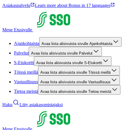
Asiakaspalvelu
Learn more about Bonus in 17 languages
Mene Etusivulle
Ajankohtaista
Avaa lista alisivuista sivulle Ajankohtaista
Palvelut
Avaa lista alisivuista sivulle Palvelut
S-Etukortti
Avaa lista alisivuista sivulle S-Etukortti
Töissä meillä
Avaa lista alisivuista sivulle Töissä meillä
Vastuullisuus
Avaa lista alisivuista sivulle Vastuullisuus
Tietoa meistä
Avaa lista alisivuista sivulle Tietoa meistä
Haku
Liity asiakasomistajaksi
Mene Etusivulle