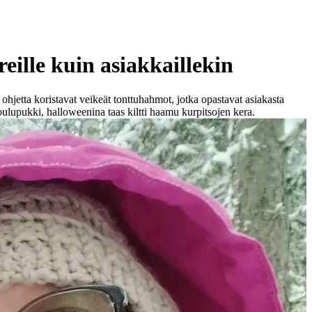
eille kuin asiakkaillekin
hjetta koristavat veikeät tonttuhahmot, jotka opastavat asiakasta
ulupukki, halloweenina taas kiltti haamu kurpitsojen kera.