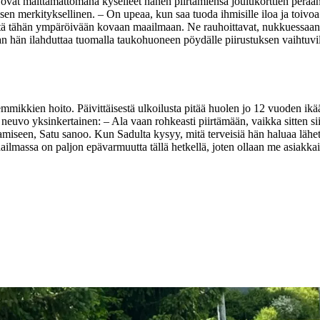
t ovat malttamattomana kyselleet hänen piirtämiensä joulukorttien perää
isen merkityksellinen.
– On upeaa, kun saa tuoda ihmisille iloa ja toivoa
eyttä tähän ympäröivään kovaan maailmaan. Ne rauhoittavat, nukkuessaan
an hän ilahduttaa tuomalla taukohuoneen pöydälle piirustuksen vaihtuvil
emmikkien hoito. Päivittäisestä ulkoilusta pitää huolen jo 12 vuoden ikää
n neuvo yksinkertainen:
– Ala vaan rohkeasti piirtämään, vaikka sitten sii
tamiseen, Satu sanoo.
Kun Sadulta kysyy, mitä terveisiä hän haluaa lähet
ilmassa on paljon epävarmuutta tällä hetkellä, joten ollaan me asiakkaill