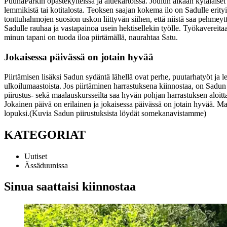
PuuhaParkin opastekylteissä ja aluekartoissa. Joulun aikaan kyläläise
lemmikistä tai kotitalosta. Teoksen saajan kokema ilo on Sadulle erity
tonttuhahmojen suosion uskon liittyvän siihen, että niistä saa pehm
Sadulle rauhaa ja vastapainoa usein hektisellekin työlle. Työkavereita
minun tapani on tuoda iloa piirtämällä, naurahtaa Satu.
Jokaisessa päivässä on jotain hyvää
Piirtämisen lisäksi Sadun sydäntä lähellä ovat perhe, puutarhatyöt ja l
ulkoilumaastoista.
Jos piirtäminen harrastuksena kiinnostaa, on Sadu
piirustus- sekä maalauskursseilta saa hyvän pohjan harrastuksen aloit
Jokainen päivä on erilainen ja jokaisessa päivässä on jotain hyvää. Maa
lopuksi.
(Kuvia Sadun piirustuksista löydät somekanavistamme)
KATEGORIAT
Uutiset
Ässäduunissa
Sinua saattaisi kiinnostaa