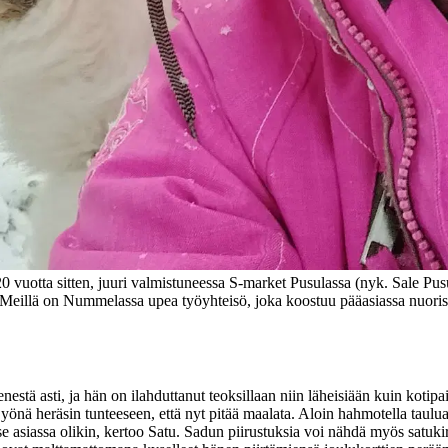
vuotta sitten, juuri valmistuneessa S-market Pusulassa (nyk. Sale Pu
Meillä on Nummelassa upea työyhteisö, joka koostuu pääasiassa nuorista.
stä asti, ja hän on ilahduttanut teoksillaan niin läheisiään kuin kotipa
nä heräsin tunteeseen, että nyt pitää maalata. Aloin hahmotella taulua, jo
se asiassa olikin, kertoo Satu.
Sadun piirustuksia voi nähdä myös satuki