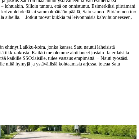
n ja joskus Satu on maalannut ystävälleen kuvan esimerkiksi
 – lohtuakin. Silloin tuntuu, että on onnistunut. Esimerkiksi piirtämäni
 koivunlehdellä tai sammalmättään päällä, Satu sanoo.
Piirtäminen tuo
la aiheilla.
– Jotkut tuovat kukkia tai leivonnaisia kahvihuoneeseen,
n ehtinyt Laikku-koira, jonka kanssa Satu nauttii läheisistä
tä tikku-ukosta. Kaikki me olemme aloittaneet jostain. Ja erilaisilta
tää kaikille SSO:laisille, tulee vastaus empimättä.
– Nauti työstäsi.
e niitä hymyjä ja ystävällisiä kohtaamisia arjessa, toteaa Satu