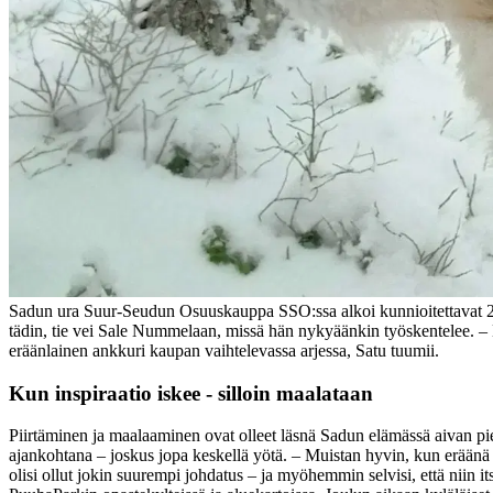
Sadun ura Suur-Seudun Osuuskauppa SSO:ssa alkoi kunnioitettavat 20 
tädin, tie vei Sale Nummelaan, missä hän nykyäänkin työskentelee.
– 
eräänlainen ankkuri kaupan vaihtelevassa arjessa, Satu tuumii.
Kun inspiraatio iskee - silloin maalataan
Piirtäminen ja maalaaminen ovat olleet läsnä Sadun elämässä aivan piene
ajankohtana – joskus jopa keskellä yötä.
– Muistan hyvin, kun eräänä yö
olisi ollut jokin suurempi johdatus – ja myöhemmin selvisi, että niin it