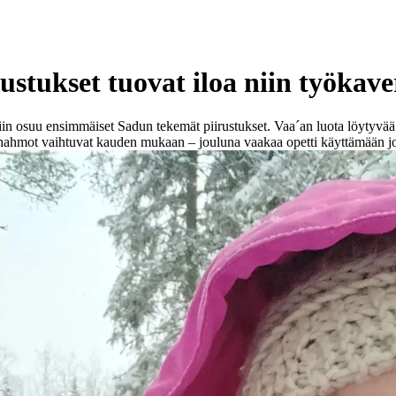
ustukset tuovat iloa niin työkaver
in osuu ensimmäiset Sadun tekemät piirustukset. Vaa´an luota löytyvää o
t hahmot vaihtuvat kauden mukaan – jouluna vaakaa opetti käyttämään jo