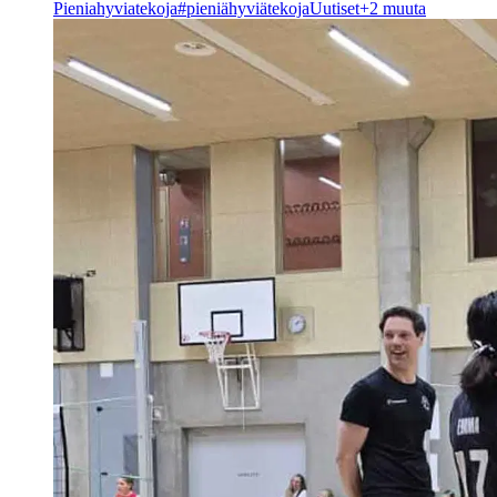
Pieniahyviatekoja
#pieniähyviätekoja
Uutiset
+2 muuta