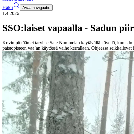
Haku
Avaa navigaatio
1.4.2026
SSO:laiset vapaalla - Sadun piir
Kovin pitkään ei tarvitse Sale Nummelan käytävällä kävellä, kun silmi
paistopisteen vaa´an käytössä vaihe kerrallaan. Ohjeessa seikkaileva