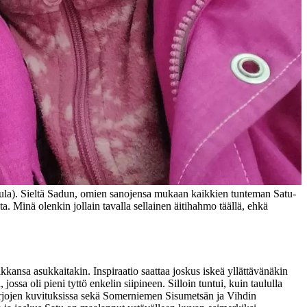
sula). Sieltä Sadun, omien sanojensa mukaan kaikkien tunteman Satu-
 Minä olenkin jollain tavalla sellainen äitihahmo täällä, ehkä
ikkansa asukkaitakin. Inspiraatio saattaa joskus iskeä yllättävänäkin
ssa oli pieni tyttö enkelin siipineen. Silloin tuntui, kuin taululla
rjojen kuvituksissa sekä Somerniemen Sisumetsän ja Vihdin