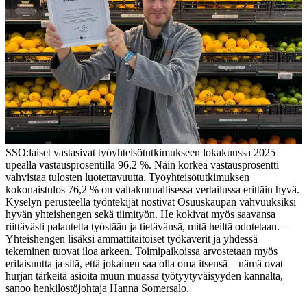
SSO:laiset vastasivat työyhteisötutkimukseen lokakuussa 2025
upealla vastausprosentilla 96,2 %. Näin korkea vastausprosentti
vahvistaa tulosten luotettavuutta. Työyhteisötutkimuksen
kokonaistulos 76,2 % on valtakunnallisessa vertailussa erittäin hyvä.
Kyselyn perusteella työntekijät nostivat Osuuskaupan vahvuuksiksi
hyvän yhteishengen sekä tiimityön. He kokivat myös saavansa
riittävästi palautetta työstään ja tietävänsä, mitä heiltä odotetaan.
–
Yhteishengen lisäksi ammattitaitoiset työkaverit ja yhdessä
tekeminen tuovat iloa arkeen. Toimipaikoissa arvostetaan myös
erilaisuutta ja sitä, että jokainen saa olla oma itsensä – nämä ovat
hurjan tärkeitä asioita muun muassa työtyytyväisyyden kannalta,
sanoo henkilöstöjohtaja Hanna Somersalo.