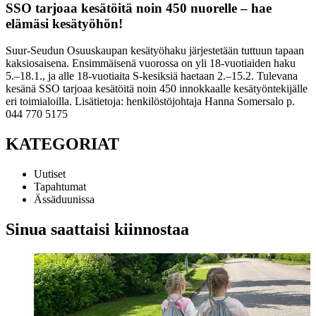
SSO tarjoaa kesätöitä noin 450 nuorelle – hae
elämäsi kesätyöhön!
Suur-Seudun Osuuskaupan kesätyöhaku järjestetään tuttuun tapaan
kaksiosaisena. Ensimmäisenä vuorossa on yli 18-vuotiaiden haku
5.–18.1., ja alle 18-vuotiaita S-kesiksiä haetaan 2.–15.2. Tulevana
kesänä SSO tarjoaa kesätöitä noin 450 innokkaalle kesätyöntekijälle
eri toimialoilla.
Lisätietoja: henkilöstöjohtaja Hanna Somersalo p.
044 770 5175
KATEGORIAT
Uutiset
Tapahtumat
Ässäduunissa
Sinua saattaisi kiinnostaa