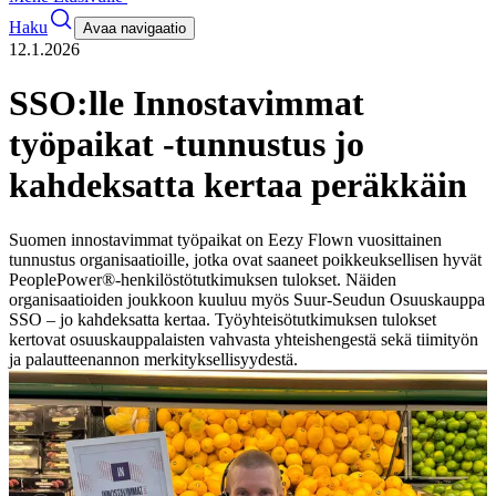
Haku
Avaa navigaatio
12.1.2026
SSO:lle Innostavimmat
työpaikat -tunnustus jo
kahdeksatta kertaa peräkkäin
Suomen innostavimmat työpaikat on Eezy Flown vuosittainen
tunnustus organisaatioille, jotka ovat saaneet poikkeuksellisen hyvät
PeoplePower®-henkilöstötutkimuksen tulokset. Näiden
organisaatioiden joukkoon kuuluu myös Suur-Seudun Osuuskauppa
SSO – jo kahdeksatta kertaa. Työyhteisötutkimuksen tulokset
kertovat osuuskauppalaisten vahvasta yhteishengestä sekä tiimityön
ja palautteenannon merkityksellisyydestä.