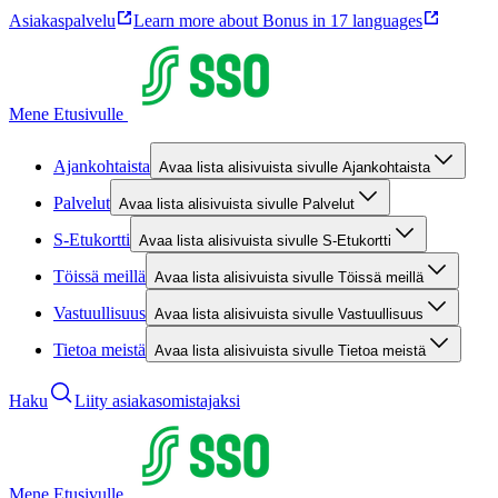
Asiakaspalvelu
Learn more about Bonus in 17 languages
Mene Etusivulle
Ajankohtaista
Avaa lista alisivuista sivulle Ajankohtaista
Palvelut
Avaa lista alisivuista sivulle Palvelut
S-Etukortti
Avaa lista alisivuista sivulle S-Etukortti
Töissä meillä
Avaa lista alisivuista sivulle Töissä meillä
Vastuullisuus
Avaa lista alisivuista sivulle Vastuullisuus
Tietoa meistä
Avaa lista alisivuista sivulle Tietoa meistä
Haku
Liity asiakasomistajaksi
Mene Etusivulle