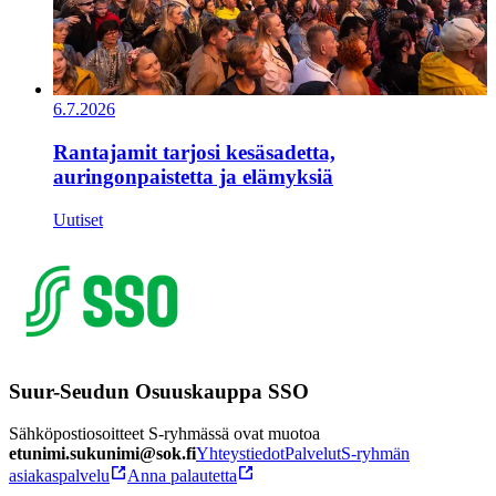
6.7.2026
Rantajamit tarjosi kesäsadetta,
auringonpaistetta ja elämyksiä
Uutiset
Suur-Seudun Osuuskauppa SSO
Sähköpostiosoitteet S-ryhmässä ovat muotoa
etunimi.sukunimi@sok.fi
Yhteystiedot
Palvelut
S-ryhmän
asiakaspalvelu
Anna palautetta