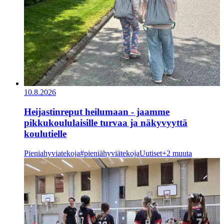
10.8.2026
Heijastinreput heilumaan - jaamme
pikkukoululaisille turvaa ja näkyvyyttä
koulutielle
Pieniahyviatekoja
#pieniähyviätekoja
Uutiset
+2 muuta