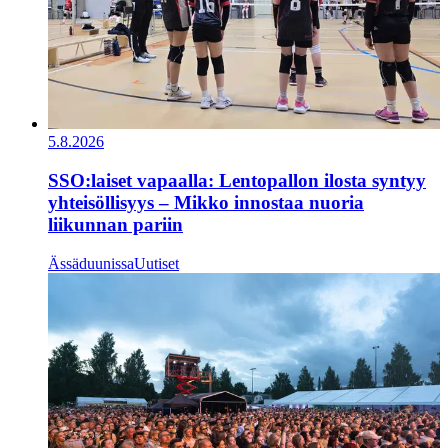
5.8.2026
SSO:laiset vapaalla: Lentopallon ilosta syntyy
yhteisöllisyys – Mikko innostaa nuoria
liikunnan pariin
Ässäduunissa
Uutiset