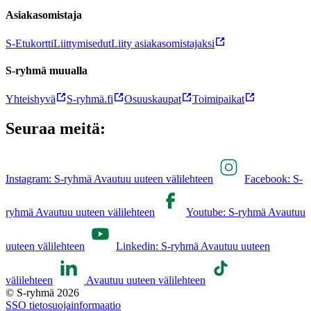
Asiakasomistaja
S-Etukortti
Liittymisedut
Liity asiakasomistajaksi
S-ryhmä muualla
Yhteishyvä
S-ryhmä.fi
Osuuskaupat
Toimipaikat
Seuraa meitä:
Instagram: S-ryhmä Avautuu uuteen välilehteen
Facebook: S-
ryhmä Avautuu uuteen välilehteen
Youtube: S-ryhmä Avautuu
uuteen välilehteen
Linkedin: S-ryhmä Avautuu uuteen
välilehteen
Avautuu uuteen välilehteen
© S-ryhmä 2026
SSO tietosuojainformaatio