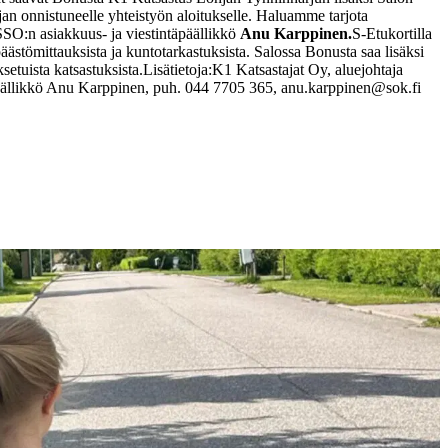
n onnistuneelle yhteistyön aloitukselle. Haluamme tarjota
 SSO:n asiakkuus- ja viestintäpäällikkö
Anu Karppinen.
S-Etukortilla
äästömittauksista ja kuntotarkastuksista. Salossa Bonusta saa lisäksi
etuista katsastuksista.
Lisätietoja:
K1 Katsastajat Oy, aluejohtaja
ällikkö Anu Karppinen, puh. 044 7705 365, anu.karppinen@sok.fi