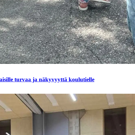
sille turvaa ja näkyvyyttä koulutielle