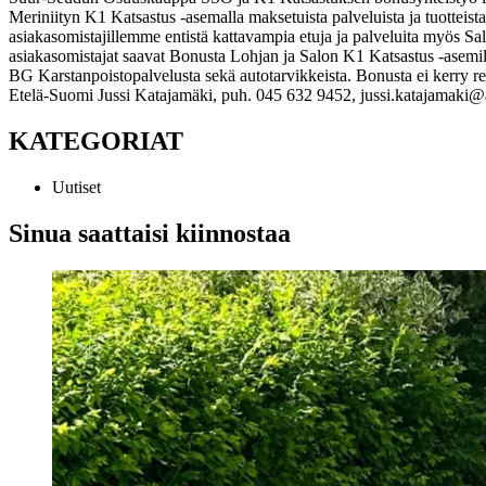
Meriniityn K1 Katsastus -asemalla maksetuista palveluista ja tuotteista
asiakasomistajillemme entistä kattavampia etuja ja palveluita myös Sa
asiakasomistajat saavat Bonusta Lohjan ja Salon K1 Katsastus -asemilla
BG Karstanpoistopalvelusta sekä autotarvikkeista. Bonusta ei kerry re
Etelä-Suomi Jussi Katajamäki, puh. 045 632 9452, jussi.katajamaki@a
KATEGORIAT
Uutiset
Sinua saattaisi kiinnostaa