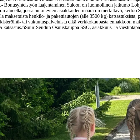
.
- Bonusyhteistyön laajentaminen Saloon on luonnollinen jatkumo Lohja
lon alueella, jossa autoilevien asiakkaiden määrä on merkittävä, kertoo
 maksetuista henkilö- ja pakettiautojen (alle 3500 kg) katsastuksista, p
kisteröinti- tai vakuutuspalveluista eikä verkkokaupasta ennakkoon maks
-katsastus.fi
Suur-Seudun Osuuskauppa SSO, asiakkuus- ja viestintäpä