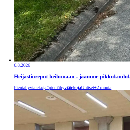
6.8.2026
Heijastinreput heilumaan - jaamme pikkukoululai
Pieniahyviatekoja
#pieniähyviätekoja
Uutiset
+2 muuta