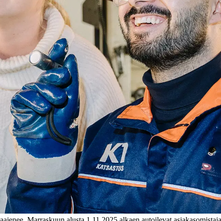
enee. Marraskuun alusta 1.11.2025 alkaen autoilevat asiakasomistaja