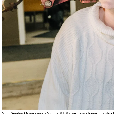
Suur-Seudun Osuuskauppa SSO ja K1 Katsastuksen bonusyhteistyö laaj