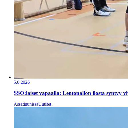
5.8.2026
SSO:laiset vapaalla: Lentopallon ilosta syntyy y
Ässäduunissa
Uutiset