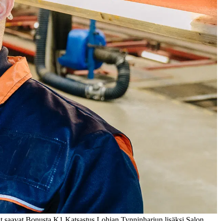
t saavat Bonusta K1 Katsastus Lohjan Tynninharjun lisäksi Salon