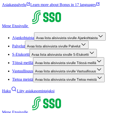
Asiakaspalvelu
Learn more about Bonus in 17 languages
Mene Etusivulle
Ajankohtaista
Avaa lista alisivuista sivulle Ajankohtaista
Palvelut
Avaa lista alisivuista sivulle Palvelut
S-Etukortti
Avaa lista alisivuista sivulle S-Etukortti
Töissä meillä
Avaa lista alisivuista sivulle Töissä meillä
Vastuullisuus
Avaa lista alisivuista sivulle Vastuullisuus
Tietoa meistä
Avaa lista alisivuista sivulle Tietoa meistä
Haku
Liity asiakasomistajaksi
Mene Etusivulle