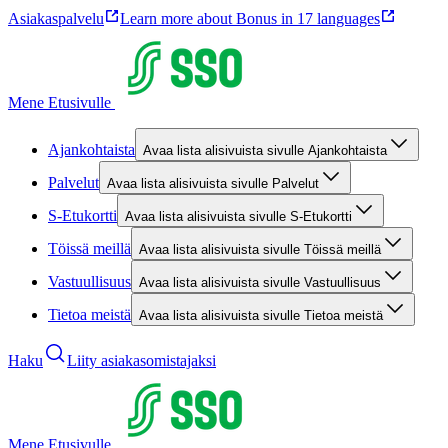
Asiakaspalvelu
Learn more about Bonus in 17 languages
Mene Etusivulle
Ajankohtaista
Avaa lista alisivuista sivulle Ajankohtaista
Palvelut
Avaa lista alisivuista sivulle Palvelut
S-Etukortti
Avaa lista alisivuista sivulle S-Etukortti
Töissä meillä
Avaa lista alisivuista sivulle Töissä meillä
Vastuullisuus
Avaa lista alisivuista sivulle Vastuullisuus
Tietoa meistä
Avaa lista alisivuista sivulle Tietoa meistä
Haku
Liity asiakasomistajaksi
Mene Etusivulle