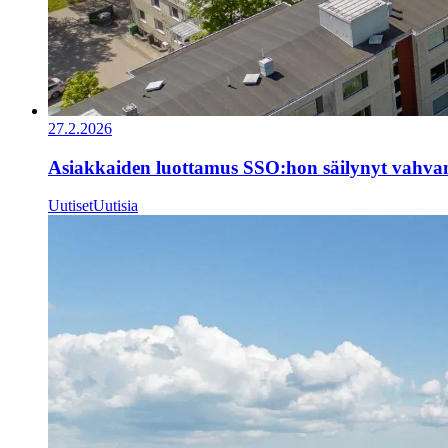
27.2.2026
Asiakkaiden luottamus SSO:hon säilynyt vahva
Uutiset
Uutisia