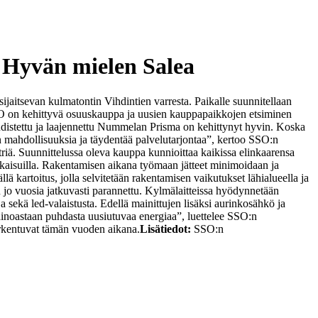
 Hyvän mielen Salea
aitsevan kulmatontin Vihdintien varresta. Paikalle suunnitellaan
 on kehittyvä osuuskauppa ja uusien kauppapaikkojen etsiminen
udistettu ja laajennettu Nummelan Prisma on kehittynyt hyvin. Koska
n mahdollisuuksia ja täydentää palvelutarjontaa”, kertoo SSO:n
riä. Suunnittelussa oleva kauppa kunnioittaa kaikissa elinkaarensa
atkaisuilla. Rakentamisen aikana työmaan jätteet minimoidaan ja
kartoitus, jolla selvitetään rakentamisen vaikutukset lähialueella ja
 jo vuosia jatkuvasti parannettu. Kylmälaitteissa hyödynnetään
 sekä led-valaistusta. Edellä mainittujen lisäksi aurinkosähkö ja
inoastaan puhdasta uusiutuvaa energiaa”, luettelee SSO:n
rkentuvat tämän vuoden aikana.
Lisätiedot:
SSO:n