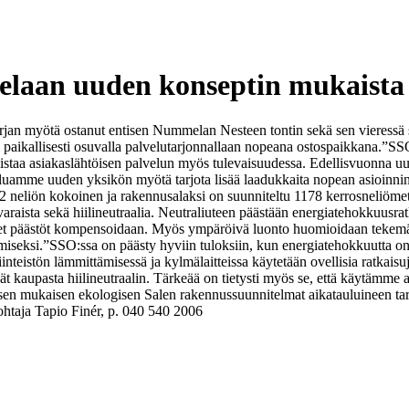
laan uuden konseptin mukaista
n myötä ostanut entisen Nummelan Nesteen tontin sekä sen vieressä sij
 paikallisesti osuvalla palvelutarjonnallaan nopeana ostospaikkana.
”SSO
mistaa asiakaslähtöisen palvelun myös tulevaisuudessa. Edellisvuonna u
haluamme uuden yksikön myötä tarjota lisää laadukkaita nopean asioinni
2 neliön kokoinen ja rakennusalaksi on suunniteltu 1178 kerrosneliömet
varaista sekä hiilineutraalia. Neutraliuteen päästään energiatehokkuusr
set päästöt kompensoidaan. Myös ympäröivä luonto huomioidaan tekemällä 
miseksi.
”SSO:ssa on päästy hyviin tuloksiin, kun energiatehokkuutta on
eistön lämmittämisessä ja kylmälaitteissa käytetään ovellisia ratkaisuja
upasta hiilineutraalin. Tärkeää on tietysti myös se, että käytämme a
en mukaisen ekologisen Salen rakennussuunnitelmat aikatauluineen ta
ohtaja Tapio Finér, p. 040 540 2006