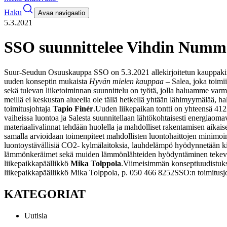
Haku
Avaa navigaatio
5.3.2021
SSO suunnittelee Vihdin Numme
Suur-Seudun Osuuskauppa SSO on 5.3.2021 allekirjoitetun kauppakirja
uuden konseptin mukaista
Hyvän mielen kauppaa
– Salea, joka toimii
sekä tulevan liiketoiminnan suunnittelu on työtä, jolla haluamme var
meillä ei keskustan alueella ole tällä hetkellä yhtään lähimyymälää, 
toimitusjohtaja
Tapio Finér
.
Uuden liikepaikan tontti on yhteensä 412
vaiheissa luontoa ja Salesta suunnitellaan lähtökohtaisesti energiaoma
materiaalivalinnat tehdään huolella ja mahdolliset rakentamisen aikai
samalla arvioidaan toimenpiteet mahdollisten luontohaittojen minimoi
luontoystävällisiä CO2- kylmälaitoksia, lauhdelämpö hyödynnetään kiint
lämmönkeräimet sekä muiden lämmönlähteiden hyödyntäminen tekevät ka
liikepaikkapäällikkö
Mika Tolppola
.
Viimeisimmän konseptiuudistuks
liikepaikkapäällikkö Mika Tolppola, p. 050 466 8252
SSO:n toimitusj
KATEGORIAT
Uutisia