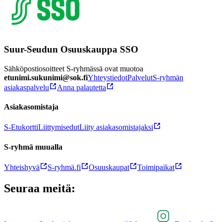
Suur-Seudun Osuuskauppa SSO
Sähköpostiosoitteet S-ryhmässä ovat muotoa
etunimi.sukunimi@sok.fi
Yhteystiedot
Palvelut
S-ryhmän
asiakaspalvelu
Anna palautetta
Asiakasomistaja
S-Etukortti
Liittymisedut
Liity asiakasomistajaksi
S-ryhmä muualla
Yhteishyvä
S-ryhmä.fi
Osuuskaupat
Toimipaikat
Seuraa meitä: