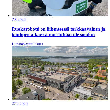
7.8.2026
Ruokarobotti on liikenteessä tarkkaavainen ja
koulujen alkaessa muistuttaa: ole sinäkin
Uutisia
Vastuullisuus
27.2.2026