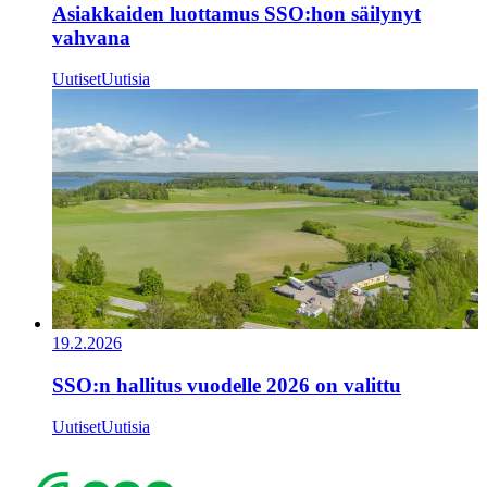
Asiakkaiden luottamus SSO:hon säilynyt
vahvana
Uutiset
Uutisia
19.2.2026
SSO:n hallitus vuodelle 2026 on valittu
Uutiset
Uutisia