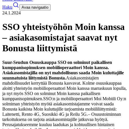
Haku
Avaa navigaatio
24.1.2024
SSO yhteistyöhön Moin kanssa
– asiakasomistajat saavat nyt
Bonusta liittymistä
Suur-Seudun Osuuskauppa SSO on solminut paikallisen
kumppanisopimuksen mobiilioperaattori Moin kanssa.
Asiakasomistajilla on nyt mahdollisuus saada Moin kuluttajille
suunnatuista liittymistä Bonusta.
Asiakasomistajien
mahdollisuudet kerryttää Bonusta kasvavat. Kolme osuuskauppaa
aloitti yhteistyön mobiilioperaattori Moin kanssa marraskuun lopulla,
ja nyt myös SSO on solminut Moin kanssa paikallisen
kumppanisopimuksen.
SSO:n ja mobiilioperaattori Moi Mobiili Oy:n
solmiman yhteistyön myötä asiakasomistajamme voivat saada
Bonusta kaikista Moin kuluttajille tarjoamista mobiililiittymistä:
Laitenetti, Rento 4G, Suosikki 4G ja Reilu 5G.
– Osuustoiminnan
tarkoituksena on tarjota asiakasomistajille jatkuvaa hyötyä.
Perusajatukseemme kuuluu laadukas ja kohtuullisen hintainen