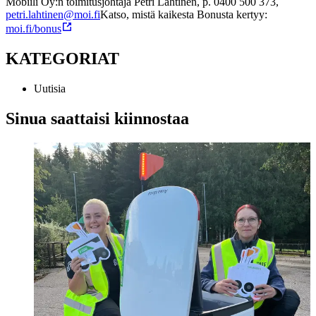
Mobiili Oy:n toimitusjohtaja Petri Lahtinen, p. 0400 500 373,
petri.lahtinen@moi.fi
Katso, mistä kaikesta Bonusta kertyy:
moi.fi/bonus
KATEGORIAT
Uutisia
Sinua saattaisi kiinnostaa