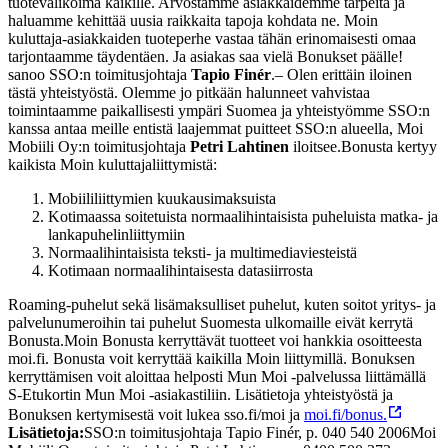
tuotevalikoima kaikille. Arvostamme asiakkaidemme tarpeita ja
haluamme kehittää uusia raikkaita tapoja kohdata ne. Moin
kuluttaja-asiakkaiden tuoteperhe vastaa tähän erinomaisesti omaa
tarjontaamme täydentäen. Ja asiakas saa vielä Bonukset päälle!
sanoo SSO:n toimitusjohtaja
Tapio Finér
.
– Olen erittäin iloinen
tästä yhteistyöstä. Olemme jo pitkään halunneet vahvistaa
toimintaamme paikallisesti ympäri Suomea ja yhteistyömme SSO:n
kanssa antaa meille entistä laajemmat puitteet SSO:n alueella, Moi
Mobiili Oy:n toimitusjohtaja
Petri Lahtinen
iloitsee.
Bonusta kertyy
kaikista Moin kuluttajaliittymistä:
Mobiililiittymien kuukausimaksuista
Kotimaassa soitetuista normaalihintaisista puheluista matka- ja
lankapuhelinliittymiin
Normaalihintaisista teksti- ja multimediaviesteistä
Kotimaan normaalihintaisesta datasiirrosta
Roaming-puhelut sekä lisämaksulliset puhelut, kuten soitot yritys- ja
palvelunumeroihin tai puhelut Suomesta ulkomaille eivät kerrytä
Bonusta.
Moin Bonusta kerryttävät tuotteet voi hankkia osoitteesta
moi.fi. Bonusta voit kerryttää kaikilla Moin liittymillä. Bonuksen
kerryttämisen voit aloittaa helposti Mun Moi -palvelussa liittämällä
S-Etukortin Mun Moi -asiakastiliin. Lisätietoja yhteistyöstä ja
Bonuksen kertymisestä voit lukea sso.fi/moi ja
moi.fi/bonus.
Lisätietoja:
SSO:n toimitusjohtaja Tapio Finér, p. 040 540 2006
Moi