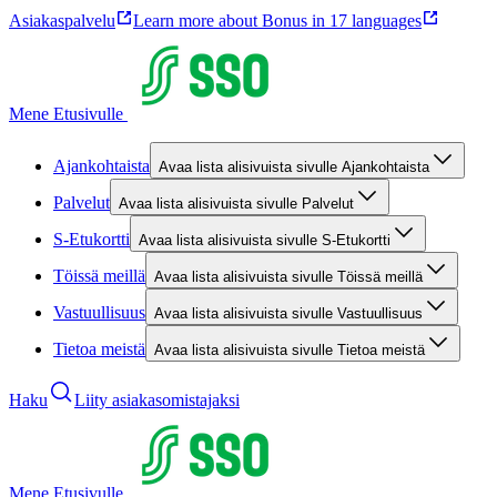
Asiakaspalvelu
Learn more about Bonus in 17 languages
Mene Etusivulle
Ajankohtaista
Avaa lista alisivuista sivulle Ajankohtaista
Palvelut
Avaa lista alisivuista sivulle Palvelut
S-Etukortti
Avaa lista alisivuista sivulle S-Etukortti
Töissä meillä
Avaa lista alisivuista sivulle Töissä meillä
Vastuullisuus
Avaa lista alisivuista sivulle Vastuullisuus
Tietoa meistä
Avaa lista alisivuista sivulle Tietoa meistä
Haku
Liity asiakasomistajaksi
Mene Etusivulle