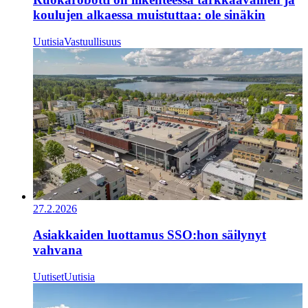
koulujen alkaessa muistuttaa: ole sinäkin
Uutisia
Vastuullisuus
27.2.2026
Asiakkaiden luottamus SSO:hon säilynyt
vahvana
Uutiset
Uutisia