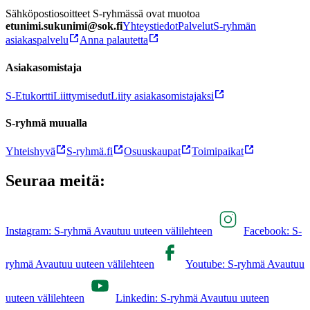
Sähköpostiosoitteet S-ryhmässä ovat muotoa
etunimi.sukunimi@sok.fi
Yhteystiedot
Palvelut
S-ryhmän
asiakaspalvelu
Anna palautetta
Asiakasomistaja
S-Etukortti
Liittymisedut
Liity asiakasomistajaksi
S-ryhmä muualla
Yhteishyvä
S-ryhmä.fi
Osuuskaupat
Toimipaikat
Seuraa meitä:
Instagram: S-ryhmä Avautuu uuteen välilehteen
Facebook: S-
ryhmä Avautuu uuteen välilehteen
Youtube: S-ryhmä Avautuu
uuteen välilehteen
Linkedin: S-ryhmä Avautuu uuteen