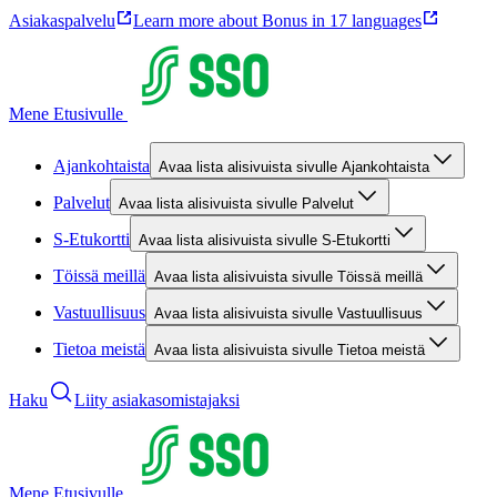
Asiakaspalvelu
Learn more about Bonus in 17 languages
Mene Etusivulle
Ajankohtaista
Avaa lista alisivuista sivulle Ajankohtaista
Palvelut
Avaa lista alisivuista sivulle Palvelut
S-Etukortti
Avaa lista alisivuista sivulle S-Etukortti
Töissä meillä
Avaa lista alisivuista sivulle Töissä meillä
Vastuullisuus
Avaa lista alisivuista sivulle Vastuullisuus
Tietoa meistä
Avaa lista alisivuista sivulle Tietoa meistä
Haku
Liity asiakasomistajaksi
Mene Etusivulle