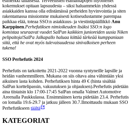
esimerkki tällaisesta. Terveellisten elämäntapojen myönteiset
kokemukset opitaan lapsuudesta – siksi haluammekin yhdessä
asiakkaiden kanssa olla edistämässä perheiden hyvinvointia ja siten
rakentamassa missiomme mukaisesti kotiseudustamme parempaa
paikkaa elää, toteaa SSO:n asiakkuus- ja viestintäpäällikkö
Anu
Karppinen
.
Perhefutiksen nimioikeuden lisäksi SSO:n logo
komistaa seuraavat vuodet SalPan kaikkien junioreiden uusia Niken
pelipaitoja!
SalPa Jalkapallo haluaa kiittää tärkeää kumppaniaan
siitä, että he ovat myös tulevaisuudessa sinivalkoisen perheen
tukena!
SSO Perhefutis 2024
Perhefutis on tarkoitettu 2021-2022 vuonna syntyneille lapsille ja
heidän vanhemmilleen. Mukana on siis oltava aina vähintään yksi
aikuinen lasta kohden. Perhefutiksen hinta 49 € (hinta sisältää
SalPan korttelipassin, vakuutuksen ja ohjauksen).
Perhefutis pidetään
aina tiistaisin klo 17:00-17:45 SalPan omalla Valmet Automotive
Areenalla Paukkulassa. Ensimmäinen kerta pidetään 23.4. Perhefutis
on lomalla 19.6-29.7 ja jatkuu jälleen 30.7.
Ilmoittaudu mukaan SSO
Perhefutikseen
täältä
KATEGORIAT