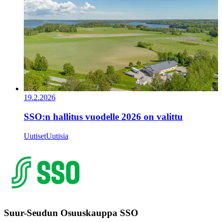
19.2.2026
SSO:n hallitus vuodelle 2026 on valittu
Uutiset
Uutisia
Suur-Seudun Osuuskauppa SSO