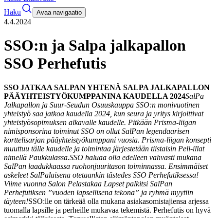
Haku
Avaa navigaatio
4.4.2024
SSO:n ja Salpa jalkapallon
SSO Perhefutis
SSO JATKAA SALPAN YHTENÄ SALPA JALKAPALLON
PÄÄYHTEISTYÖKUMPPANINA KAUDELLA 2024
SalPa
Jalkapallon ja Suur-Seudun Osuuskauppa SSO:n monivuotinen
yhteistyö saa jatkoa kaudella 2024, kun seura ja yritys kirjoittivat
yhteistyösopimuksen alkavalle kaudelle. Pitkään Prisma-liigan
nimisponsorina toiminut SSO on ollut SalPan legendaarisen
korttelisarjan pääyhteistyökumppani vuosia. Prisma-liigan konsepti
muuttuu tälle kaudelle ja toimintaa järjestetään tiistaisin Peli-illat
nimellä Paukkulassa.
SSO haluaa olla edelleen vahvasti mukana
SalPan laadukkaassa ruohonjuuritason toiminnassa. Ensimmäiset
askeleet SalPalaisena otetaankin tästedes SSO Perhefutiksessa!
Viime vuonna Salon Pelastakaa Lapset palkitsi SalPan
Perhefutiksen ”vuoden lapsellisena tekona” ja ryhmä myytiin
täyteen!
SSO:lle on tärkeää olla mukana asiakasomistajiensa arjessa
tuomalla lapsille ja perheille mukavaa tekemistä. Perhefutis on hyvä