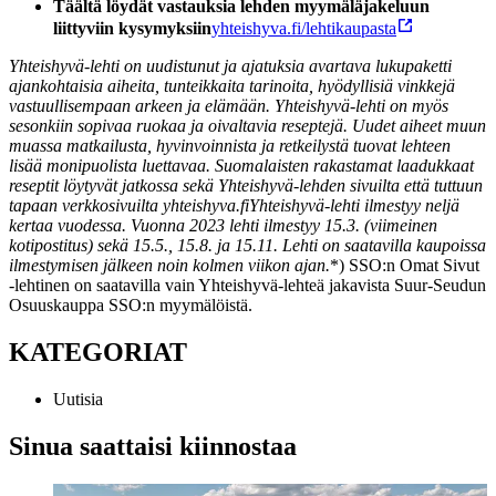
Täältä löydät vastauksia lehden myymäläjakeluun
liittyviin kysymyksiin
yhteishyva.fi/lehtikaupasta
Yhteishyvä-lehti on uudistunut ja ajatuksia avartava lukupaketti
ajankohtaisia aiheita, tunteikkaita tarinoita, hyödyllisiä vinkkejä
vastuullisempaan arkeen ja elämään. Yhteishyvä-lehti on myös
sesonkiin sopivaa ruokaa ja oivaltavia reseptejä. Uudet aiheet muun
muassa matkailusta, hyvinvoinnista ja retkeilystä tuovat lehteen
lisää monipuolista luettavaa.
Suomalaisten rakastamat laadukkaat
reseptit löytyvät jatkossa sekä Yhteishyvä-lehden sivuilta että tuttuun
tapaan verkkosivuilta yhteishyva.fi
Yhteishyvä-lehti ilmestyy neljä
kertaa vuodessa. Vuonna 2023 lehti ilmestyy 15.3. (viimeinen
kotipostitus) sekä 15.5., 15.8. ja 15.11. Lehti on saatavilla kaupoissa
ilmestymisen jälkeen noin kolmen viikon ajan.
*) SSO:n Omat Sivut
-lehtinen on saatavilla vain Yhteishyvä-lehteä jakavista Suur-Seudun
Osuuskauppa SSO:n myymälöistä.
KATEGORIAT
Uutisia
Sinua saattaisi kiinnostaa