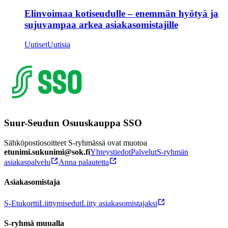
Elinvoimaa kotiseudulle – enemmän hyötyä ja
sujuvampaa arkea asiakasomistajille
Uutiset
Uutisia
Suur-Seudun Osuuskauppa SSO
Sähköpostiosoitteet S-ryhmässä ovat muotoa
etunimi.sukunimi@sok.fi
Yhteystiedot
Palvelut
S-ryhmän
asiakaspalvelu
Anna palautetta
Asiakasomistaja
S-Etukortti
Liittymisedut
Liity asiakasomistajaksi
S-ryhmä muualla