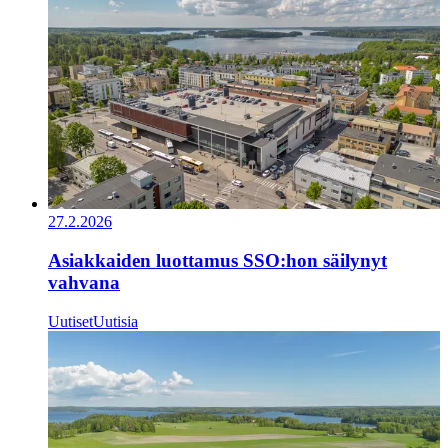
27.2.2026
Asiakkaiden luottamus SSO:hon säilynyt
vahvana
Uutiset
Uutisia