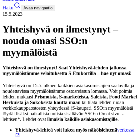
Haku
Avaa navigaatio
15.5.2023
Yhteishyvä on ilmestynyt –
nouda omasi SSO:n
myymälöistä
Yhteishyvä on ilmestynyt! Saat Yhteishyvä-lehden jatkossa
myymälöistämme veloituksetta S-Etukortilla – hae nyt omasi!
Yhteishyvä on 15.5. alkaen kaikkien asiakasomistajien saatavilla ja
noudettavissa myymälöistämme ostosreissun lomassa. Voit poimia
lehden mukaasi
Prismoista, S-marketeista, Saleista, Food Market
Herkuista ja Sokoksista
kautta maan
tai tilata lehden ruoan
verkkokauppaostosten yhteydessä (S-kaupat). SSO:n myymälöistä
löydät lisäksi paikallisia uutisia sisältävän SSO:n Omat sivut -
lehtisen*. Lehdet ovat
ilmaisia kaikille asiakasomistajille
.
Yhteishyvä-lehteä voit lukea myös näköislehtenä
verkossa