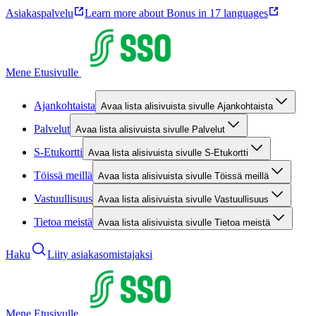
Asiakaspalvelu
Learn more about Bonus in 17 languages
Mene Etusivulle
Ajankohtaista
Avaa lista alisivuista sivulle Ajankohtaista
Palvelut
Avaa lista alisivuista sivulle Palvelut
S-Etukortti
Avaa lista alisivuista sivulle S-Etukortti
Töissä meillä
Avaa lista alisivuista sivulle Töissä meillä
Vastuullisuus
Avaa lista alisivuista sivulle Vastuullisuus
Tietoa meistä
Avaa lista alisivuista sivulle Tietoa meistä
Haku
Liity asiakasomistajaksi
Mene Etusivulle