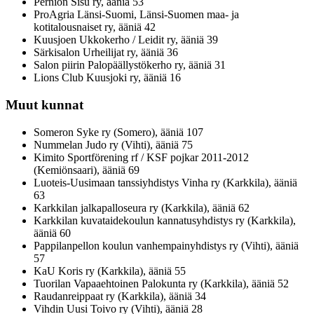
Perniön Sisu ry, ääniä 53
ProAgria Länsi-Suomi, Länsi-Suomen maa- ja
kotitalousnaiset ry, ääniä 42
Kuusjoen Ukkokerho / Leidit ry, ääniä 39
Särkisalon Urheilijat ry, ääniä 36
Salon piirin Palopäällystökerho ry, ääniä 31
Lions Club Kuusjoki ry, ääniä 16
Muut kunnat
Someron Syke ry (Somero), ääniä 107
Nummelan Judo ry (Vihti), ääniä 75
Kimito Sportförening rf / KSF pojkar 2011-2012
(Kemiönsaari), ääniä 69
Luoteis-Uusimaan tanssiyhdistys Vinha ry (Karkkila), ääniä
63
Karkkilan jalkapalloseura ry (Karkkila), ääniä 62
Karkkilan kuvataidekoulun kannatusyhdistys ry (Karkkila),
ääniä 60
Pappilanpellon koulun vanhempainyhdistys ry (Vihti), ääniä
57
KaU Koris ry (Karkkila), ääniä 55
Tuorilan Vapaaehtoinen Palokunta ry (Karkkila), ääniä 52
Raudanreippaat ry (Karkkila), ääniä 34
Vihdin Uusi Toivo ry (Vihti), ääniä 28