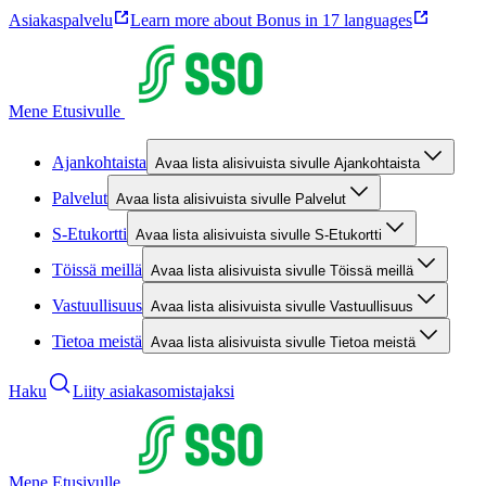
Asiakaspalvelu
Learn more about Bonus in 17 languages
Mene Etusivulle
Ajankohtaista
Avaa lista alisivuista sivulle Ajankohtaista
Palvelut
Avaa lista alisivuista sivulle Palvelut
S-Etukortti
Avaa lista alisivuista sivulle S-Etukortti
Töissä meillä
Avaa lista alisivuista sivulle Töissä meillä
Vastuullisuus
Avaa lista alisivuista sivulle Vastuullisuus
Tietoa meistä
Avaa lista alisivuista sivulle Tietoa meistä
Haku
Liity asiakasomistajaksi
Mene Etusivulle