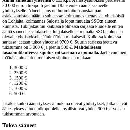
Ääniä annettiin yhteensä 6 111 kpl
.
Äänestystuloksen perusteella
30 000 euron tukipotti jaettiin 18:lle eniten ääniä saaneelle
yhdistykselle. Alueellisuus on huomioitu osuuskaupan
asiakasomistajamäärän suhteessa: kolmannes tuettavista yhteisöistä
on Lohjalta, kolmannes Salosta ja loput muualta SSO:n alueen
kunnista. Tuki jakautuu kaikissa kolmessa sarjassa kuudelle eniten
ääniä saaneelle salolaiselle, lohjalaiselle ja muualta SSO:n alueelta
olevalle yhdistykselle äänimäärien mukaisesti. Kaikissa kolmessa
sarjassa jaetaan tukea yhteensä 9700 €. Suurin sarjassa jaettava
tukisumma on 3 000 € ja pienin 500 €.
Mahdollisessa
tasaäänitilanteessa sijoitus ratkaistaan arpomalla.
Jaettavan tuen
määrä äänimäärien mukaisen sijoituksen mukaan:
3000 €
2500 €
1500 €
1200 €
1000 €
500 €
Lisäksi kaikki äänestyksessä mukana olevat yhdistykset, jotka jäävät
äänestyksessä tuen ulkopuolelle, osallistuivat yhden 900 € arvoisen
tukisumman arvontaan.
Tukea saaneet