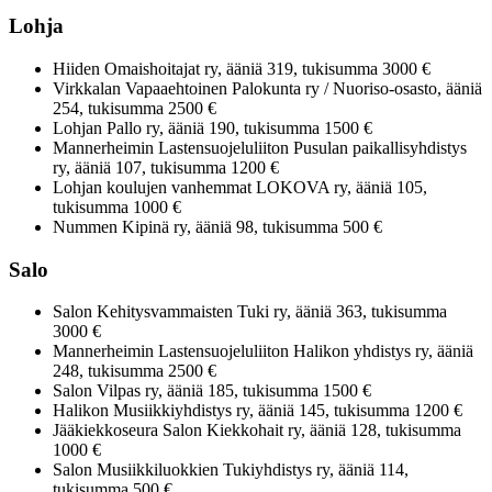
Lohja
Hiiden Omaishoitajat ry, ääniä 319, tukisumma 3000 €
Virkkalan Vapaaehtoinen Palokunta ry / Nuoriso-osasto, ääniä
254, tukisumma 2500 €
Lohjan Pallo ry, ääniä 190, tukisumma 1500 €
Mannerheimin Lastensuojeluliiton Pusulan paikallisyhdistys
ry, ääniä 107, tukisumma 1200 €
Lohjan koulujen vanhemmat LOKOVA ry, ääniä 105,
tukisumma 1000 €
Nummen Kipinä ry, ääniä 98, tukisumma 500 €
Salo
Salon Kehitysvammaisten Tuki ry, ääniä 363, tukisumma
3000 €
Mannerheimin Lastensuojeluliiton Halikon yhdistys ry, ääniä
248, tukisumma 2500 €
Salon Vilpas ry, ääniä 185, tukisumma 1500 €
Halikon Musiikkiyhdistys ry, ääniä 145, tukisumma 1200 €
Jääkiekkoseura Salon Kiekkohait ry, ääniä 128, tukisumma
1000 €
Salon Musiikkiluokkien Tukiyhdistys ry, ääniä 114,
tukisumma 500 €