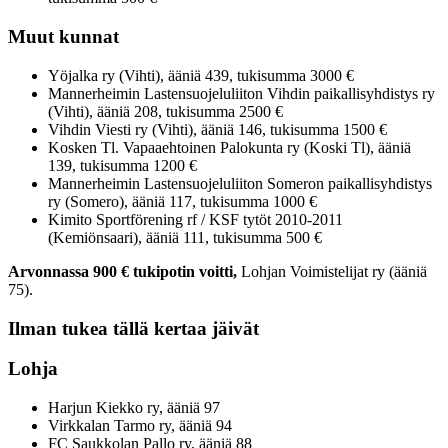
Muut kunnat
Yöjalka ry (Vihti), ääniä 439, tukisumma 3000 €
Mannerheimin Lastensuojeluliiton Vihdin paikallisyhdistys ry
(Vihti), ääniä 208, tukisumma 2500 €
Vihdin Viesti ry (Vihti), ääniä 146, tukisumma 1500 €
Kosken Tl. Vapaaehtoinen Palokunta ry (Koski Tl), ääniä
139, tukisumma 1200 €
Mannerheimin Lastensuojeluliiton Someron paikallisyhdistys
ry (Somero), ääniä 117, tukisumma 1000 €
Kimito Sportförening rf / KSF tytöt 2010-2011
(Kemiönsaari), ääniä 111, tukisumma 500 €
Arvonnassa 900 € tukipotin voitti,
Lohjan Voimistelijat ry (ääniä
75).
Ilman tukea tällä kertaa jäivät
Lohja
Harjun Kiekko ry, ääniä 97
Virkkalan Tarmo ry, ääniä 94
FC Saukkolan Pallo ry, ääniä 88