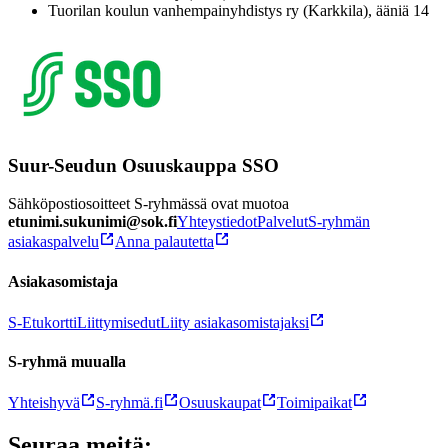
Tuorilan koulun vanhempainyhdistys ry (Karkkila), ääniä 14
Suur-Seudun Osuuskauppa SSO
Sähköpostiosoitteet S-ryhmässä ovat muotoa
etunimi.sukunimi@sok.fi
Yhteystiedot
Palvelut
S-ryhmän
asiakaspalvelu
Anna palautetta
Asiakasomistaja
S-Etukortti
Liittymisedut
Liity asiakasomistajaksi
S-ryhmä muualla
Yhteishyvä
S-ryhmä.fi
Osuuskaupat
Toimipaikat
Seuraa meitä: