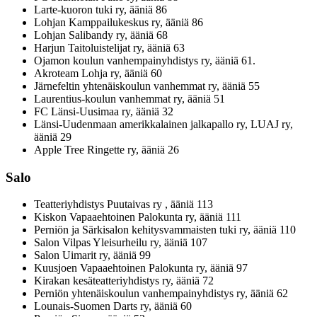
Larte-kuoron tuki ry, ääniä 86
Lohjan Kamppailukeskus ry, ääniä 86
Lohjan Salibandy ry, ääniä 68
Harjun Taitoluistelijat ry, ääniä 63
Ojamon koulun vanhempainyhdistys ry, ääniä 61.
Akroteam Lohja ry, ääniä 60
Järnefeltin yhtenäiskoulun vanhemmat ry, ääniä 55
Laurentius-koulun vanhemmat ry, ääniä 51
FC Länsi-Uusimaa ry, ääniä 32
Länsi-Uudenmaan amerikkalainen jalkapallo ry, LUAJ ry,
ääniä 29
Apple Tree Ringette ry, ääniä 26
Salo
Teatteriyhdistys Puutaivas ry , ääniä 113
Kiskon Vapaaehtoinen Palokunta ry, ääniä 111
Perniön ja Särkisalon kehitysvammaisten tuki ry, ääniä 110
Salon Vilpas Yleisurheilu ry, ääniä 107
Salon Uimarit ry, ääniä 99
Kuusjoen Vapaaehtoinen Palokunta ry, ääniä 97
Kirakan kesäteatteriyhdistys ry, ääniä 72
Perniön yhtenäiskoulun vanhempainyhdistys ry, ääniä 62
Lounais-Suomen Darts ry, ääniä 60