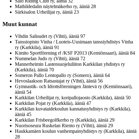
Salo Riding Club ry, ääniä 32
Mathildedalin näytelmäkerho ry, ääniä 28
Särkisalon Urheilijat ry, ääniä 23
Muut kunnat
Vihdin Salisudet ry (Vihti), ääniä 97
Tanssiopisto Vinha / Luoteis-Uusimaan tanssiyhdistys Vinha
ry (Karkkila), ääniä 91
Kimito Sportförening rf /KSF P2013 (Kemiönsaari), ääniä 84
Nummelan Judo ry (Vihti), ääniä 72
Mannerheimin Lastensuojeluliiton Karkkilan yhdistys ry
(Karkkila), ääniä 70
Someron Pallo Lentopallo ry (Somero), ääniä 64
Hevoslaakson Ratsastajat ry (Vihti), ääniä 56
Gymnastik- och Idrottsföreningen Jäntevä ry (Kemiönsaari),
ääniä 54
Karkkilan Urheilijat ry, koripallojaosto (Karkkila), ääniä 50
Karkkilan Pojat ry (Karkkila), ääniä 47
Karkkilan kuvataidekoulun kannatusyhdistys ry (Karkkila),
ääniä 45
Karkkilan Frisbeegolfkerho ry (Karkkila), ääniä 29
Nuorisoseura Ruskelan Riento ry (Vihti), ääniä 29
Haukkamäen koulun vanhempainyhdistys ry (Karkkila), ääniä
28