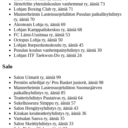
Järnefeltin yhtenäiskoulun vanhemmat ry, ääniä 73
Lohjan Boxing Club ry, ääniä 71
Mannerheimin Lastensuojeluliiton Pusulan paikallisyhdistys
ry, ääniä 70
Akroteam Lohja ry, ääniä 69
Lohjan Kamppailukeskus ry, ääniä 68
FC Länsi-Uusimaa ry, ääniä 53
Octopus Lohja ry, ääniä 50
Lohjan Itsepuolustuskoulu ry, ääniä 45
Pusulan koulun vanhempainyhdistys ry, ääniä 39
Lohjan ITF Taekwon-Do ry, ääniä 24
Salo
Salon Uimarit ry, ääniä 99
Perniön urheilijat ry/ Peu Basket juniorit, ääniä 98
Mannerheimin Lastensuojeluliiton Suomusjärven
paikallisyhdistys ry, ääniä 85
Teatteriyhdistys Puutaivas ry, ääniä 64
Sukellusseura Simppu ry, ääniä 57
Salon Hengitysyhdistys ry, ääniä 43
Kirakan kesäteatteriyhdistys ry, ääniä 36
Vartsalan Sauva ry, ääniä 35
Salon Skeittiyhdistys ry, ääniä 33