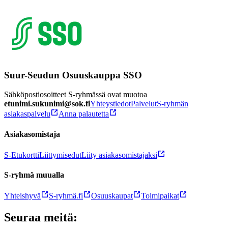
Suur-Seudun Osuuskauppa SSO
Sähköpostiosoitteet S-ryhmässä ovat muotoa
etunimi.sukunimi@sok.fi
Yhteystiedot
Palvelut
S-ryhmän
asiakaspalvelu
Anna palautetta
Asiakasomistaja
S-Etukortti
Liittymisedut
Liity asiakasomistajaksi
S-ryhmä muualla
Yhteishyvä
S-ryhmä.fi
Osuuskaupat
Toimipaikat
Seuraa meitä: