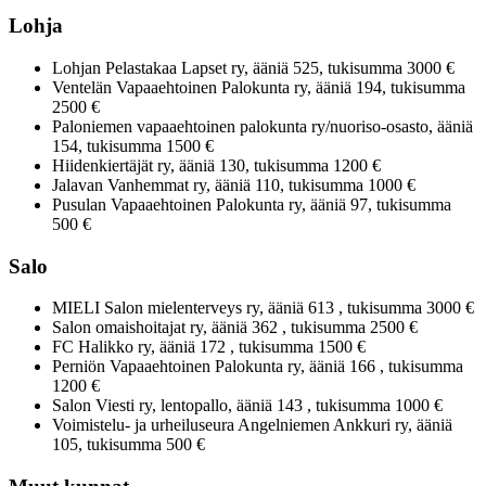
Lohja
Lohjan Pelastakaa Lapset ry, ääniä 525, tukisumma 3000 €
Ventelän Vapaaehtoinen Palokunta ry, ääniä 194, tukisumma
2500 €
Paloniemen vapaaehtoinen palokunta ry/nuoriso-osasto, ääniä
154, tukisumma 1500 €
Hiidenkiertäjät ry, ääniä 130, tukisumma 1200 €
Jalavan Vanhemmat ry, ääniä 110, tukisumma 1000 €
Pusulan Vapaaehtoinen Palokunta ry, ääniä 97, tukisumma
500 €
Salo
MIELI Salon mielenterveys ry, ääniä 613 , tukisumma 3000 €
Salon omaishoitajat ry, ääniä 362 , tukisumma 2500 €
FC Halikko ry, ääniä 172 , tukisumma 1500 €
Perniön Vapaaehtoinen Palokunta ry, ääniä 166 , tukisumma
1200 €
Salon Viesti ry, lentopallo, ääniä 143 , tukisumma 1000 €
Voimistelu- ja urheiluseura Angelniemen Ankkuri ry, ääniä
105, tukisumma 500 €