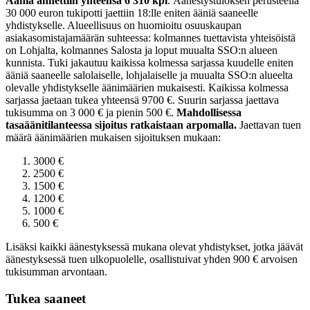
Ääniä annettiin yhteensä 6 310 kpl
.
Äänestystuloksen perusteella
30 000 euron tukipotti jaettiin 18:lle eniten ääniä saaneelle
yhdistykselle. Alueellisuus on huomioitu osuuskaupan
asiakasomistajamäärän suhteessa: kolmannes tuettavista yhteisöistä
on Lohjalta, kolmannes Salosta ja loput muualta SSO:n alueen
kunnista. Tuki jakautuu kaikissa kolmessa sarjassa kuudelle eniten
ääniä saaneelle salolaiselle, lohjalaiselle ja muualta SSO:n alueelta
olevalle yhdistykselle äänimäärien mukaisesti. Kaikissa kolmessa
sarjassa jaetaan tukea yhteensä 9700 €. Suurin sarjassa jaettava
tukisumma on 3 000 € ja pienin 500 €.
Mahdollisessa
tasaäänitilanteessa sijoitus ratkaistaan arpomalla.
Jaettavan tuen
määrä äänimäärien mukaisen sijoituksen mukaan:
3000 €
2500 €
1500 €
1200 €
1000 €
500 €
Lisäksi kaikki äänestyksessä mukana olevat yhdistykset, jotka jäävät
äänestyksessä tuen ulkopuolelle, osallistuivat yhden 900 € arvoisen
tukisumman arvontaan.
Tukea saaneet