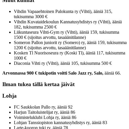
Muut kunnat
Vihdin Vapaaehtoinen Palokunta ry (Vihti), ääniä 315,
tukisumma 3000 €
Vihdin Kuvataidekoulun Kannatusyhdistys ry (Vihti), ääniä
182, tukisumma 2500 €
Liikuntaseura Vihti-Gym ry (Vihti), ääniä 159, tukisumma
1500 € (sijoitus arvottu, tasaäänitilanne)
Someron Pallon juniorit ry (Somero) ry, ääniä 159, tukisumma
1200 € (sijoitus arvottu, tasaäänitilanne)
Kosken Tl Nuorisoseura ry (Koski Tl), ääniä 117, tukisumma
1000 €
Diaconia Vihti ry (Vihti), ääniä 105, tukisumma 500 €
Arvonnassa 900 € tukipotin voitti Salo Jazz ry, Salo,
ääniä 66.
Ilman tukea tällä kertaa jäivät
Lohja
FC Saukkolan Pallo ry, ääniä 92
Harjun Taitoluistelijat ry, ääniä 86
Voimisteluklubi Lohja ry, ääniä 86
Lohjan Tanssiopiston kannatusyhdistys ry, ääniä 83
Larte-kuoron tuki ry, ääniä 78