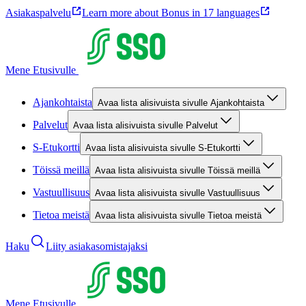
Asiakaspalvelu
Learn more about Bonus in 17 languages
Mene Etusivulle
Ajankohtaista
Avaa lista alisivuista sivulle Ajankohtaista
Palvelut
Avaa lista alisivuista sivulle Palvelut
S-Etukortti
Avaa lista alisivuista sivulle S-Etukortti
Töissä meillä
Avaa lista alisivuista sivulle Töissä meillä
Vastuullisuus
Avaa lista alisivuista sivulle Vastuullisuus
Tietoa meistä
Avaa lista alisivuista sivulle Tietoa meistä
Haku
Liity asiakasomistajaksi
Mene Etusivulle