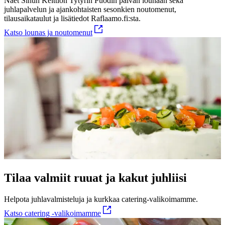
Näet Sinun Keittiön Tytyrin Puodin päivän lounaan sekä
juhlapalvelun ja ajankohtaisten sesonkien noutomenut,
tilausaikataulut ja lisätiedot Raflaamo.fi:sta.
Katso lounas ja noutomenut
Tilaa valmiit ruuat ja kakut juhliisi
Helpota juhlavalmisteluja ja kurkkaa catering-valikoimamme.
Katso catering -valikoimamme