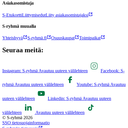
Asiakasomistaja
S-Etukortti
Liittymisedut
Liity asiakasomistajaksi
S-ryhmä muualla
Yhteishyvä
S-ryhmä.fi
Osuuskaupat
Toimipaikat
Seuraa meitä:
Instagram: S-ryhmä Avautuu uuteen välilehteen
Facebook: S-
ryhmä Avautuu uuteen välilehteen
Youtube: S-ryhmä Avautuu
uuteen välilehteen
Linkedin: S-ryhmä Avautuu uuteen
välilehteen
Avautuu uuteen välilehteen
© S-ryhmä 2026
SSO tietosuojainformaatio