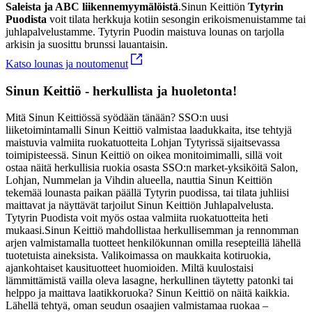
Saleista ja ABC liikennemyymälöistä
.
Sinun Keittiön
Tytyrin
Puodista
voit tilata herkkuja kotiin sesongin erikoismenuistamme tai
juhlapalvelustamme.
Tytyrin Puodin maistuva lounas on tarjolla
arkisin ja suosittu brunssi lauantaisin.
Katso lounas ja noutomenut
Sinun Keittiö - herkullista ja huoletonta!
Mitä Sinun Keittiössä syödään tänään?
SSO:n uusi
liiketoimintamalli Sinun Keittiö valmistaa laadukkaita, itse tehtyjä
maistuvia valmiita ruokatuotteita Lohjan Tytyrissä sijaitsevassa
toimipisteessä. Sinun Keittiö on oikea monitoimimalli, sillä voit
ostaa näitä herkullisia ruokia osasta SSO:n market-yksiköitä Salon,
Lohjan, Nummelan ja Vihdin alueella, nauttia Sinun Keittiön
tekemää lounasta paikan päällä Tytyrin puodissa, tai tilata juhliisi
maittavat ja näyttävät tarjoilut Sinun Keittiön Juhlapalvelusta.
Tytyrin Puodista voit myös ostaa valmiita ruokatuotteita heti
mukaasi.
Sinun Keittiö mahdollistaa herkullisemman ja rennomman
arjen valmistamalla tuotteet henkilökunnan omilla resepteillä lähellä
tuotetuista aineksista. Valikoimassa on maukkaita kotiruokia,
ajankohtaiset kausituotteet huomioiden. Miltä kuulostaisi
lämmittämistä vailla oleva lasagne, herkullinen täytetty patonki tai
helppo ja maittava laatikkoruoka? Sinun Keittiö on näitä kaikkia.
Lähellä tehtyä, oman seudun osaajien valmistamaa ruokaa –