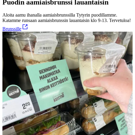
Puodin aamiaisbrunssi lauantaisin
Aloita aamu ihanalla aamiaisbrunssilla Tytyrin puodillamme.
Katamme runsaan aamiaisbrunssin lauantaisin klo 9-13. Tervetuloa!
Brunssille