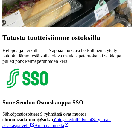
Tutustu tuotteisiimme ostoksilla
Helppoa ja herkullista – Nappaa mukaasi herkullinen täytetty
patonki, lämmitystä vailla oleva maukas pataruoka tai vaikkapa
pulled pork kermaperunoiden kera.
Suur-Seudun Osuuskauppa SSO
Sähköpostiosoitteet S-ryhmässä ovat muotoa
etunimi.sukunimi@sok.fi
Yhteystiedot
Palvelut
S-ryhmän
asiakaspalvelu
Anna palautetta