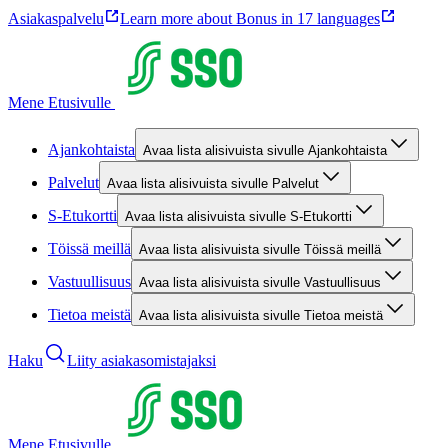
Asiakaspalvelu
Learn more about Bonus in 17 languages
Mene Etusivulle
Ajankohtaista
Avaa lista alisivuista sivulle Ajankohtaista
Palvelut
Avaa lista alisivuista sivulle Palvelut
S-Etukortti
Avaa lista alisivuista sivulle S-Etukortti
Töissä meillä
Avaa lista alisivuista sivulle Töissä meillä
Vastuullisuus
Avaa lista alisivuista sivulle Vastuullisuus
Tietoa meistä
Avaa lista alisivuista sivulle Tietoa meistä
Haku
Liity asiakasomistajaksi
Mene Etusivulle