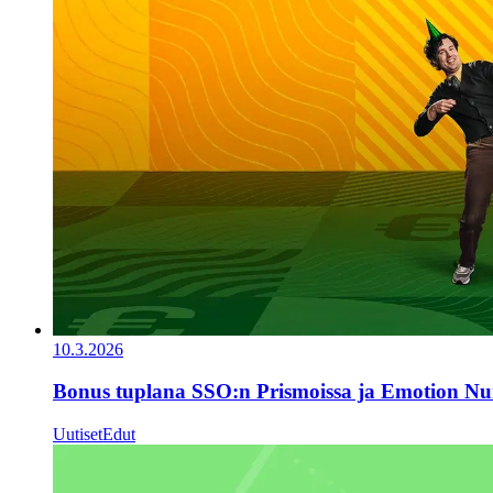
10.3.2026
Bonus tuplana SSO:n Prismoissa ja Emotion Nu
Uutiset
Edut