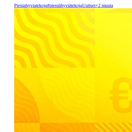
Pieniahyviatekoja
#pieniähyviätekoja
Uutiset
+2 muuta