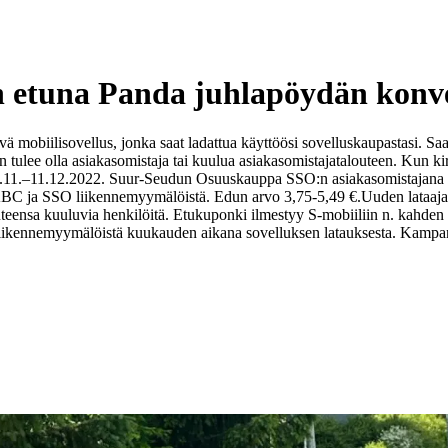
n etuna Panda juhlapöydän konve
 mobiilisovellus, jonka saat ladattua käyttöösi sovelluskaupastasi. Sa
tulee olla asiakasomistaja tai kuulua asiakasomistajatalouteen. Kun kir
 28.11.–11.12.2022. Suur-Seudun Osuuskauppa SSO:n asiakasomistajana 
 ABC ja SSO liikennemyymälöistä. Edun arvo 3,75-5,49 €.
Uuden lataaja
teensa kuuluvia henkilöitä. Etukuponki ilmestyy S-mobiiliin n. kahden p
liikennemyymälöistä kuukauden aikana sovelluksen latauksesta. Kampa