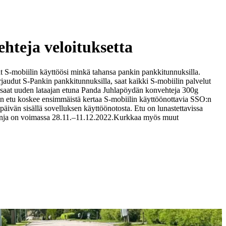
hteja veloituksetta
at S-mobiilin käyttöösi minkä tahansa pankin pankkitunnuksilla.
jaudut S-Pankin pankkitunnuksilla, saat kaikki S-mobiilin palvelut
saat uuden lataajan etuna Panda Juhlapöydän konvehteja 300g
n etu koskee ensimmäistä kertaa S-mobiilin käyttöönottavia SSO:n
äivän sisällä sovelluksen käyttöönotosta. Etu on lunastettavissa
nja on voimassa 28.11.–11.12.2022.
Kurkkaa myös muut