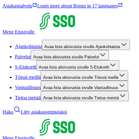
Asiakaspalvelu
Learn more about Bonus in 17 languages
Mene Etusivulle
Ajankohtaista
Avaa lista alisivuista sivulle Ajankohtaista
Palvelut
Avaa lista alisivuista sivulle Palvelut
S-Etukortti
Avaa lista alisivuista sivulle S-Etukortti
Töissä meillä
Avaa lista alisivuista sivulle Töissä meillä
Vastuullisuus
Avaa lista alisivuista sivulle Vastuullisuus
Tietoa meistä
Avaa lista alisivuista sivulle Tietoa meistä
Haku
Liity asiakasomistajaksi
Mene Etusivulle