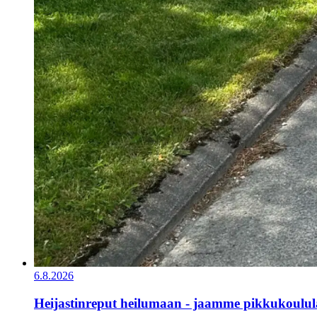
6.8.2026
Heijastinreput heilumaan - jaamme pikkukoululai