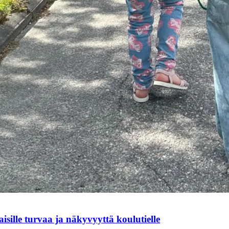
sille turvaa ja näkyvyyttä koulutielle