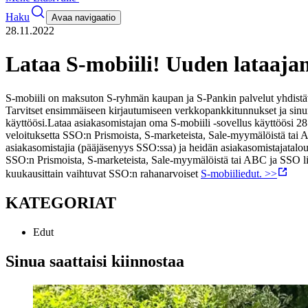
Haku
Avaa navigaatio
28.11.2022
Lataa S-mobiili! Uuden lataaja
S-mobiili on maksuton S-ryhmän kaupan ja S-Pankin palvelut yhdistävä
Tarvitset ensimmäiseen kirjautumiseen verkkopankkitunnukset ja sinun 
käyttöösi.
Lataa asiakasomistajan oma S-mobiili -sovellus käyttöösi
veloituksetta SSO:n Prismoista, S-marketeista, Sale-myymälöistä tai
asiakasomistajia (pääjäsenyys SSO:ssa) ja heidän asiakasomistajatalou
SSO:n Prismoista, S-marketeista, Sale-myymälöistä tai ABC ja SSO 
kuukausittain vaihtuvat SSO:n rahanarvoiset
S-mobiiliedut. >>
KATEGORIAT
Edut
Sinua saattaisi kiinnostaa