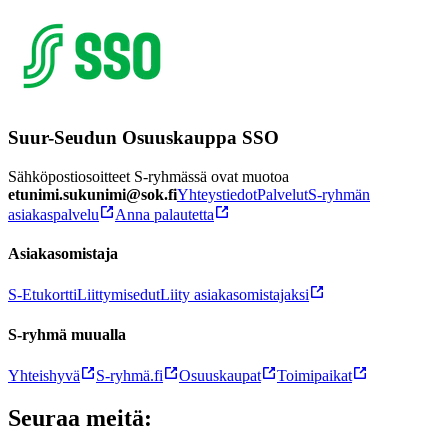
Suur-Seudun Osuuskauppa SSO
Sähköpostiosoitteet S-ryhmässä ovat muotoa
etunimi.sukunimi@sok.fi
Yhteystiedot
Palvelut
S-ryhmän
asiakaspalvelu
Anna palautetta
Asiakasomistaja
S-Etukortti
Liittymisedut
Liity asiakasomistajaksi
S-ryhmä muualla
Yhteishyvä
S-ryhmä.fi
Osuuskaupat
Toimipaikat
Seuraa meitä: