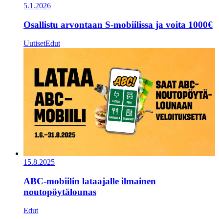
5.1.2026
Osallistu arvontaan S-mobiilissa ja voita 1000€
Uutiset
Edut
15.8.2025
ABC-mobiilin lataajalle ilmainen
noutopöytälounas
Edut