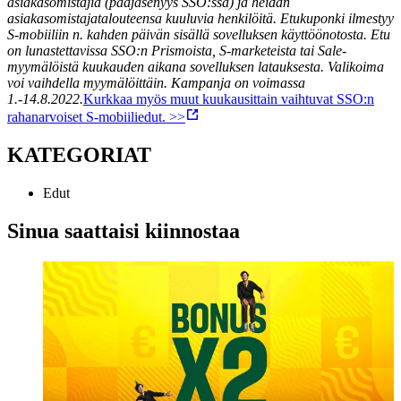
asiakasomistajia (pääjäsenyys SSO:ssa) ja heidän
asiakasomistajatalouteensa kuuluvia henkilöitä. Etukuponki ilmestyy
S-mobiiliin n. kahden päivän sisällä sovelluksen käyttöönotosta. Etu
on lunastettavissa SSO:n Prismoista, S-marketeista tai Sale-
myymälöistä kuukauden aikana sovelluksen latauksesta. Valikoima
voi vaihdella myymälöittäin. Kampanja on voimassa
1.-14.8.2022.
Kurkkaa myös muut kuukausittain vaihtuvat SSO:n
rahanarvoiset S-mobiiliedut. >>
KATEGORIAT
Edut
Sinua saattaisi kiinnostaa