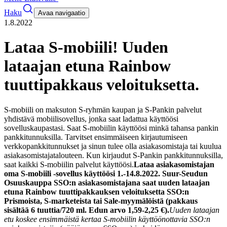
Haku
Avaa navigaatio
1.8.2022
Lataa S-mobiili! Uuden
lataajan etuna Rainbow
tuuttipakkaus veloituksetta.
S-mobiili on maksuton S-ryhmän kaupan ja S-Pankin palvelut
yhdistävä mobiilisovellus, jonka saat ladattua käyttöösi
sovelluskaupastasi. Saat S-mobiilin käyttöösi minkä tahansa pankin
pankkitunnuksilla. Tarvitset ensimmäiseen kirjautumiseen
verkkopankkitunnukset ja sinun tulee olla asiakasomistaja tai kuulua
asiakasomistajatalouteen. Kun kirjaudut S-Pankin pankkitunnuksilla,
saat kaikki S-mobiilin palvelut käyttöösi.
Lataa asiakasomistajan
oma S-mobiili -sovellus käyttöösi 1.-14.8.2022. Suur-Seudun
Osuuskauppa SSO:n asiakasomistajana saat uuden lataajan
etuna Rainbow tuuttipakkauksen veloituksetta SSO:n
Prismoista, S-marketeista tai Sale-myymälöistä (pakkaus
sisältää 6 tuuttia/720 ml. Edun arvo 1,59-2,25 €).
Uuden lataajan
etu koskee ensimmäistä kertaa S-mobiilin käyttöönottavia SSO:n