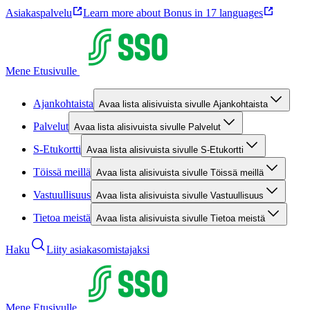
Asiakaspalvelu
Learn more about Bonus in 17 languages
Mene Etusivulle
Ajankohtaista
Avaa lista alisivuista sivulle Ajankohtaista
Palvelut
Avaa lista alisivuista sivulle Palvelut
S-Etukortti
Avaa lista alisivuista sivulle S-Etukortti
Töissä meillä
Avaa lista alisivuista sivulle Töissä meillä
Vastuullisuus
Avaa lista alisivuista sivulle Vastuullisuus
Tietoa meistä
Avaa lista alisivuista sivulle Tietoa meistä
Haku
Liity asiakasomistajaksi
Mene Etusivulle